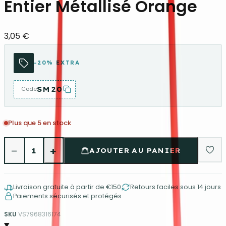
Entier Métallisé Orange
3,05 €
-20% EXTRA
SM20
Code
Plus que 5 en stock
−
+
1
AJOUTER AU PANIER
Livraison gratuite à partir de €150
Retours faciles sous 14 jours
Paiements sécurisés et protégés
SKU
VS7968316174