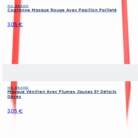
NO BRAND
Couronne Masque Rouge Avec Papillon Pailleté
3,05 €
NO BRAND
Masque Vénitien Avec Plumes Jaunes Et Détails
Dorés
3,05 €