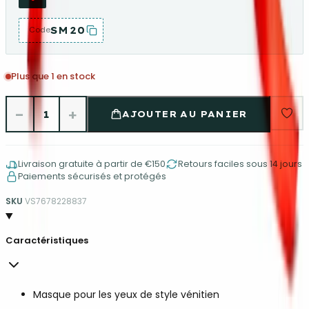
SM20
Code
Plus que 1 en stock
−
+
1
AJOUTER AU PANIER
Livraison gratuite à partir de €150
Retours faciles sous 14 jours
Paiements sécurisés et protégés
SKU
VS7678228837
Caractéristiques
Masque pour les yeux de style vénitien