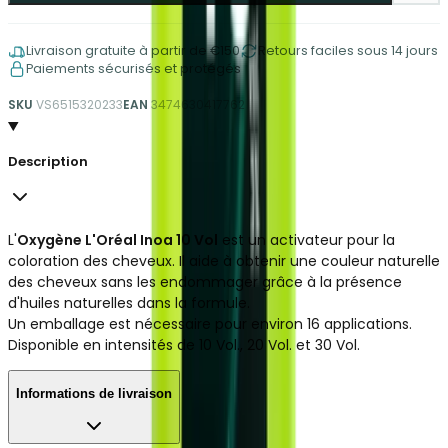
Livraison gratuite à partir de €150
Retours faciles sous 14 jours
Paiements sécurisés et protégés
SKU
VS6515320233
EAN
3474630417762
Description
L'
Oxygène L'Oréal Inoa 10 Vol
est un activateur pour la
coloration des cheveux. Il aide à obtenir une couleur naturelle
des cheveux sans les endommager grâce à la présence
d'huiles naturelles dans la formule.
Un emballage est nécessaire pour environ 16 applications.
Disponible en intensités de 10 Vol., 20 Vol. et 30 Vol.
Informations de livraison