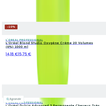
-
10
%
L'OREAL PROFESSIONAL
L'Oréal Blond Studio Oxygène Crème 20 Volumes
(6%) 1000 ml
14,18 €
15,75 €
Agrandir
L'OREAL PROFESSIONAL
L'Oréal Dulcia Advanced 3 Permanente Cheveux Très