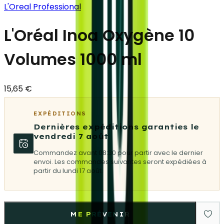
L'Oreal Professional
L'Oréal Inoa Oxygène 10
Volumes 1000 ml
15,65 €
EXPÉDITIONS
Dernières expéditions garanties le
vendredi 7 août
Commandez avant 08:30 pour partir avec le dernier
envoi. Les commandes suivantes seront expédiées à
partir du lundi 17 août.
ME PRÉVENIR