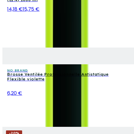
14,18 €
15,75 €
NO BRAND
Brosse Ventilée Professionnelle Antistatique
Flexible violette
6,20 €
-
20
%