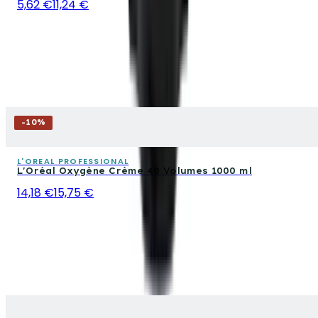
5,62 €
11,24 €
-
10
%
L'OREAL PROFESSIONAL
L'Oréal Oxygène Crème 40 Volumes 1000 ml
14,18 €
15,75 €