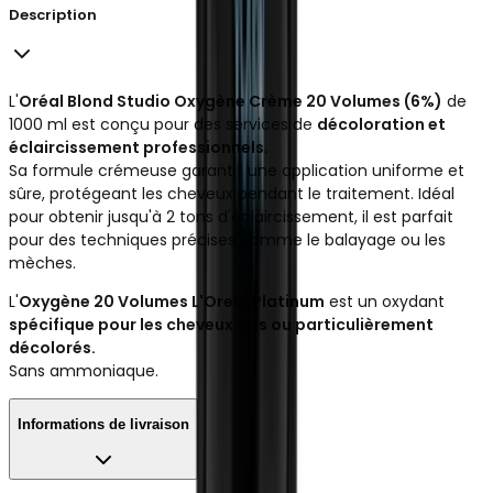
Description
L'
Oréal Blond Studio Oxygène Crème 20 Volumes (6%)
de
1000 ml est conçu pour des services de
décoloration et
éclaircissement professionnels.
Sa formule crémeuse garantit une application uniforme et
sûre, protégeant les cheveux pendant le traitement. Idéal
pour obtenir jusqu'à 2 tons d'éclaircissement, il est parfait
pour des techniques précises comme le balayage ou les
mèches.
L'
Oxygène 20 Volumes L'Oreal Platinum
est un oxydant
spécifique pour les cheveux gris ou particulièrement
décolorés.
Sans ammoniaque.
Informations de livraison