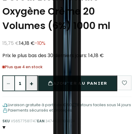
Oxygène Crème 20
Volumes (6%) 1000 ml
15,75 €
14,18 €
-
10
%
Prix le plus bas des 30 derniers jours: 14,18 €
Plus que 4 en stock
−
+
1
AJOUTER AU PANIER
Livraison gratuite à partir de €150
Retours faciles sous 14 jours
Paiements sécurisés et protégés
SKU
VS6577581747
EAN
3474630704824