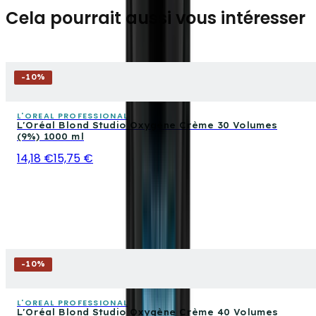
Cela pourrait aussi vous intéresser
-
10
%
L'OREAL PROFESSIONAL
L'Oréal Blond Studio Oxygène Crème 30 Volumes
(9%) 1000 ml
14,18 €
15,75 €
-
10
%
L'OREAL PROFESSIONAL
L'Oréal Blond Studio Oxygène Crème 40 Volumes