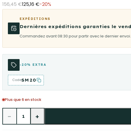
156,45 €
125,16 €
-
20
%
EXPÉDITIONS
Dernières expéditions garanties le vend
Commandez avant 08:30 pour partir avec le dernier envoi.
-20% EXTRA
SM20
Code
Plus que 6 en stock
−
+
1