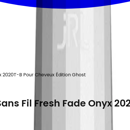
yx 2020T-B Pour Cheveux Édition Ghost
Sans Fil Fresh Fade Onyx 20