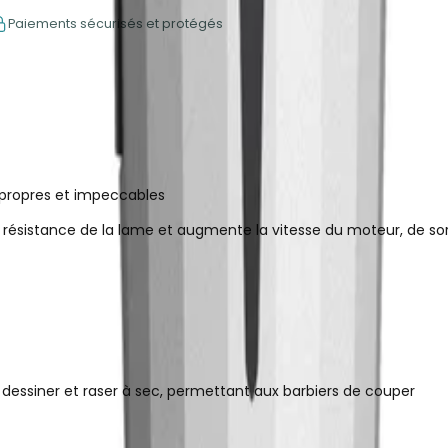
Paiements sécurisés et protégés
 propres et impeccables
ésistance de la lame et augmente la vitesse du moteur, de sort
 dessiner et raser à sec, permettant aux barbiers de couper