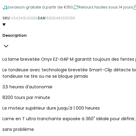
Livraison gratuite à partir de €150
Retours faciles sous 14 jours
SKU
VS4241543983
EAN
6935481305198
Description
La lame brevetée Onyx EZ-GAP M garantit toujours des fentes
Le tondeuse avec technologie brevetée Smart-Clip détecte la r
tondeuse ne tire ou ne se bloque jamais
3,5 heures d'autonomie
8200 tours par minute
Le moteur supérieur dure jusqu'à 1 000 heures
Lame en T ultra tranchante exposée à 360˚ Idéale pour définir,
sans problème