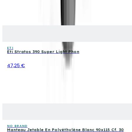
ETI
Eti Stratos 390 Super Light Phon
47,25 €
NO BRAND
Manteau Jetable En Polyéthylène Blanc 90x115 Cf. 30