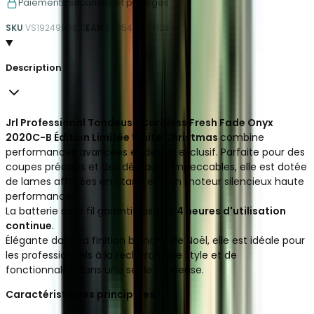
Paiements sécurisés et protégés
SKU
VS1924995821
EAN
6935481307123
Description
Jrl Professional Tondeuse Cordless Fresh Fade Onyx
2020C-B Édition Limitée White Christmas
combine
performances avancées et design exclusif. Parfaite pour des
coupes précises et des dégradés impeccables, elle est dotée
de lames affûtées en titane et d'un moteur silencieux haute
performance.
La batterie sans fil garantit jusqu'à
4 heures d'utilisation
continue
.
Élégante dans sa finition blanche de Noël, elle est idéale pour
les professionnels à la recherche de style et de
fonctionnalité dans une seule tondeuse.
Caractéristiques principales :