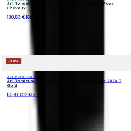
Jrl Tondeuse Sans Fil Fresh Fade 2020C Or Pour
Cheveux
130,83 €
186,90 €
-
30
%
JRL PROFESSIONAL
Jrl Tondeuse De Finition Sans Fil Fresh Fade 2020 T
Gold
90,41 €
129,15 €