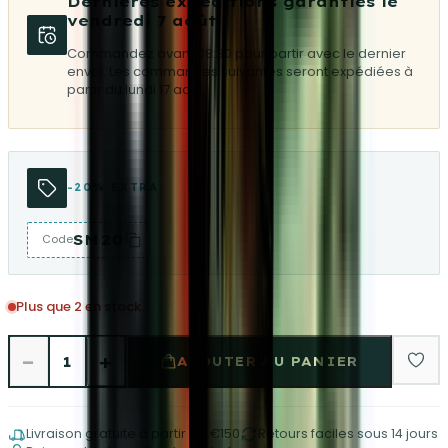
Dernières expéditions garanties le
vendredi 7 août
Commandez avant 08:30 pour partir avec le dernier
envoi. Les commandes suivantes seront expédiées à
partir du lundi 17 août.
-20% EXTRA
SM20
Code
Plus que 2 en stock
−
+
1
AJOUTER AU PANIER
Livraison gratuite à partir de €150
Retours faciles sous 14 jours