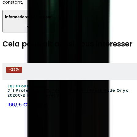
constant.
Informations de livraison
Cela pourrait aussi vous intéresser
-
25
%
JRL PROFESSIONAL
Jrl Professional Tondeuse Sans Fil Fresh Fade Onyx
2020C-B Pour Cheveux
166,95 €
222,60 €