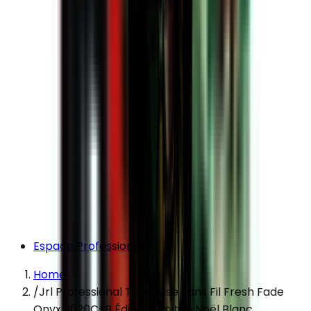
Espace Professionnel
Home
/
Jrl Professional Tondeuse Sans Fil Fresh Fade
Onyx 2020C-B Édition Limitée Noël Blanc