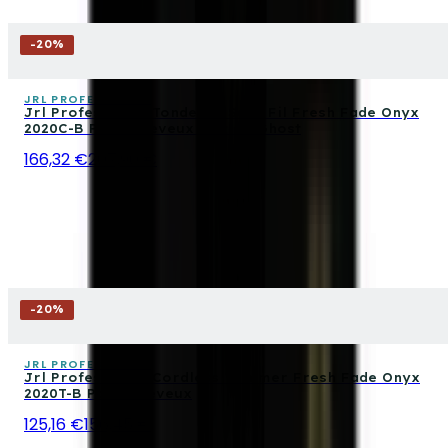
-
20
%
JRL PROFESSIONAL
Jrl Professional Tondeuse Sans Fil Fresh Fade Onyx
2020C-B Pour Cheveux Édition Ghost
166,32 €
207,90 €
-
20
%
JRL PROFESSIONAL
Jrl Professional Cordless Trimmer Fresh Fade Onyx
2020T-B Pour Cheveux
125,16 €
156,45 €