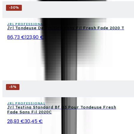
-
30
%
JRL PROFESSIONAL
Jrl Tondeuse De Finition Sans Fil Fresh Fade 2020 T
86,73 €
123,90 €
-
5
%
JRL PROFESSIONAL
Jrl Testina Standard Bf O3 Pour Tondeuse Fresh
Fade Sans Fil 2020C
28,93 €
30,45 €