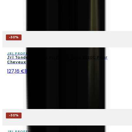
-
30
%
JRL PROFESSIONAL
Jrl Tondeuse Sans Fil Fresh Fade 2020C Pour
Cheveux
127,16 €
181,65 €
-
30
%
JRL PROFESSIONAL