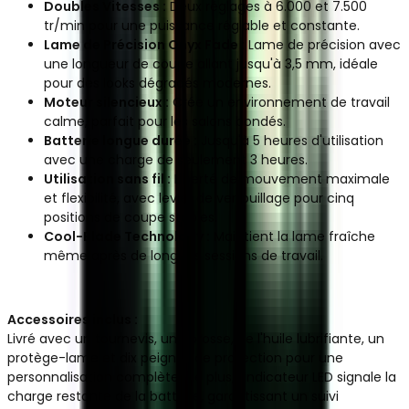
Doubles Vitesses :
Deux réglages à 6.000 et 7.500
tr/min pour une puissance réglable et constante.
Lame de Précision Onyx Fade :
Lame de précision avec
une longueur de coupe allant jusqu'à 3,5 mm, idéale
pour des looks dégradés modernes.
Moteur silencieux :
Crée un environnement de travail
calme, parfait pour les salons bondés.
Batterie longue durée :
Jusqu'à 5 heures d'utilisation
avec une charge de seulement 3 heures.
Utilisation sans fil :
Liberté de mouvement maximale
et flexibilité, avec levier de verrouillage pour cinq
positions de coupe stables.
Cool-Blade Technology :
Maintient la lame fraîche
même après de longues sessions de travail.
Accessoires inclus :
Livré avec un tournevis, une brosse, de l'huile lubrifiante, un
protège-lame et dix peignes de protection pour une
personnalisation complète. De plus, l'indicateur LED signale la
charge restante de la batterie, garantissant un suivi