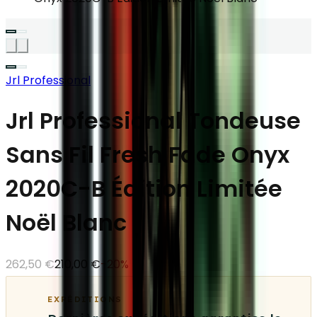
Jrl Professional
Jrl Professional Tondeuse
Sans Fil Fresh Fade Onyx
2020C-B Édition Limitée
Noël Blanc
262,50 €
210,00 €
-
20
%
EXPÉDITIONS