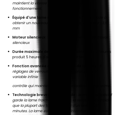
maintient la vitesse pendant le temps de
fonctionnement.
Équipé d'une lame de précision Onyx Fade
-
Aide à
obtenir un nouveau look dégradé, max. longueur : 3,5
mm
Moteur silencieux
:
crée un environnement de travail
silencieux
Durée maximale de 5 heures
: une charge de 3 heures
produit 5 heures d'autonomie de batterie
Fonction avancée de verrouillage de la levée
:
5
réglages de verrouillage à niveau constant avec
variable infinie
contrôle qui maintient pour une utilisation à long terme.
Technologie brevetée Cool Blade
:
le matériau spécial
garde la lame fraîche au toucher, la rendant plus froide
que la plupart des tondeuses lors d'un test de 30
minutes. La lame est également interchangeable avec