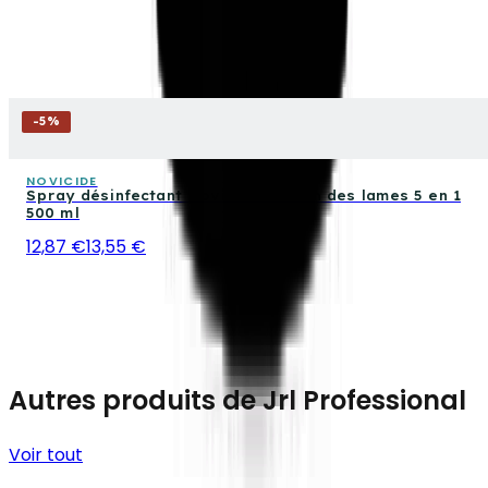
-
5
%
NOVICIDE
Spray désinfectant Novicide et soin des lames 5 en 1
500 ml
12,87 €
13,55 €
Autres produits de Jrl Professional
Voir tout