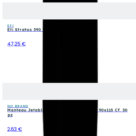
ETI
Eti Stratos 390 Super Light Phon
47,25 €
NO BRAND
Manteau Jetable En Polyéthylène Blanc 90x115 Cf. 30
pz
2,63 €