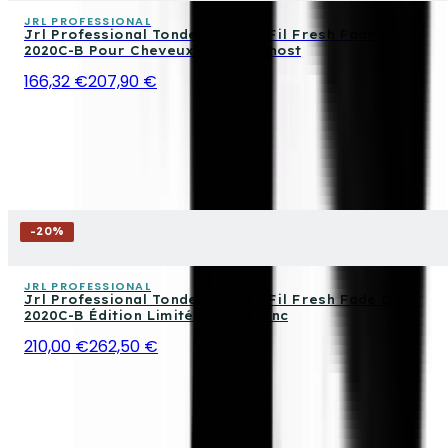
JRL PROFESSIONAL
Jrl Professional Tondeuse Sans Fil Fresh Fade Onyx
2020C-B Pour Cheveux Édition Ghost
166,32 €
207,90 €
-
20
%
JRL PROFESSIONAL
Jrl Professional Tondeuse Sans Fil Fresh Fade Onyx
2020C-B Édition Limitée Noël Blanc
210,00 €
262,50 €