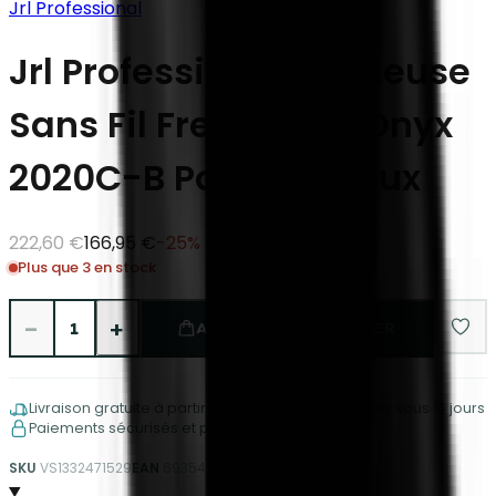
Jrl Professional
Jrl Professional Tondeuse
Sans Fil Fresh Fade Onyx
2020C-B Pour Cheveux
222,60 €
166,95 €
-
25
%
Plus que 3 en stock
−
+
1
AJOUTER AU PANIER
Livraison gratuite à partir de €150
Retours faciles sous 14 jours
Paiements sécurisés et protégés
SKU
VS1332471529
EAN
6935481302906