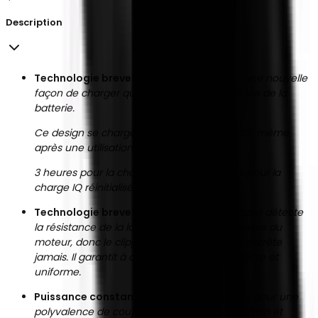
Description
Technologie brevetée Reset IQ Charge
:
une nouvelle
façon de charger qui prolonge la durée de vie de la
batterie.
Ce design se chargera constamment à 100% même
après une utilisation prolongée.
3 heures pour la charge normale, 5 heures pour la
charge IQ réinitialisée.
Technologie brevetée Smart-Clip
:
le clipper détecte
la résistance de la lame et augmente la vitesse du
moteur, donc le clipper ne traîne pas et ne s'arrête
jamais. Il garantit à chaque fois une coupe lisse et
uniforme.
Puissance constante
: vitesse à
2 réglages pour une
polyvalence de coupe, 6.000 et 7.500 tours/min et