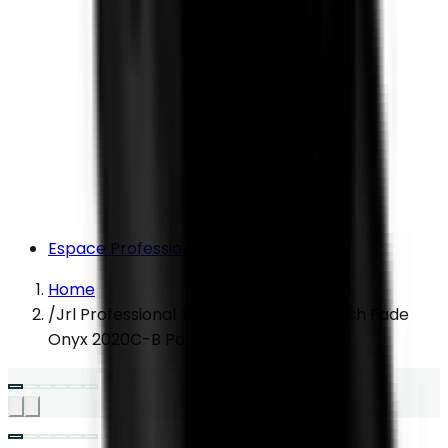
Espace Professionnel
Home
/
Jrl Professional Tondeuse Sans Fil Fresh Fade
Onyx 2020C-B Pour Cheveux