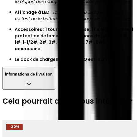
la plupart des marques de tondeuses professionnelles.
Affichage à LED
:
l'affichage à LED indique le temps
restant de la batterie dans le réglage de vitesse actuel.
Accessoires : 1 tournevis, 1 brosse, 1 huile lubrifiante, 1
protection de lame, 10 protections de peigne (½#,
1#, 1-1/2#, 2#, 3#, 4#, 5#, 6#, 7# , 8#), 1 prise
américaine
Le dock de chargement Reset IQ est inclus
Informations de livraison
Cela pourrait aussi vous intéresser
-
20
%