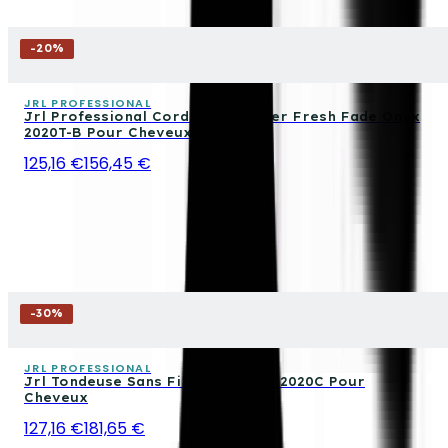
-
20
%
JRL PROFESSIONAL
Jrl Professional Cordless Trimmer Fresh Fade Onyx
2020T-B Pour Cheveux
125,16 €
156,45 €
-
30
%
JRL PROFESSIONAL
Jrl Tondeuse Sans Fil Fresh Fade 2020C Pour
Cheveux
127,16 €
181,65 €