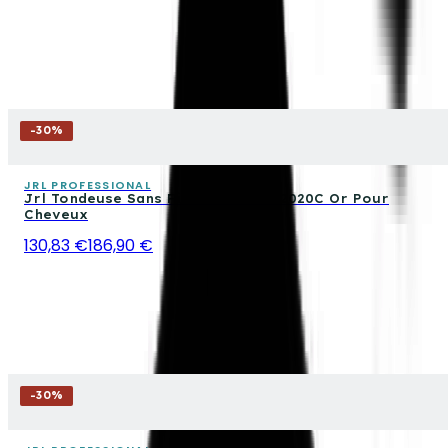
-
30
%
JRL PROFESSIONAL
Jrl Tondeuse Sans Fil Fresh Fade 2020C Or Pour
Cheveux
130,83 €
186,90 €
-
30
%