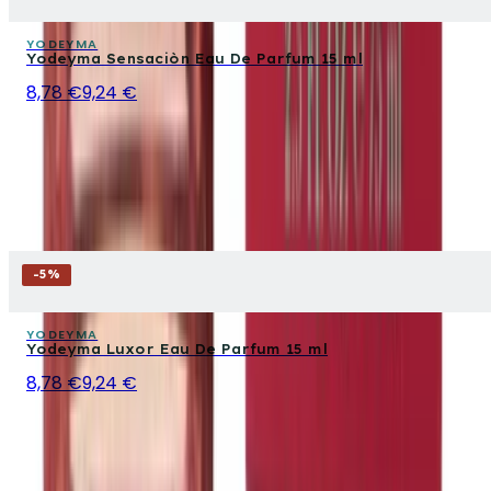
YODEYMA
Yodeyma Sensaciòn Eau De Parfum 15 ml
8,78 €
9,24 €
-
5
%
YODEYMA
Yodeyma Luxor Eau De Parfum 15 ml
8,78 €
9,24 €