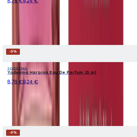
8,78 €
9,24 €
-
5
%
YODEYMA
Yodeyma Harpina Eau De Parfum 15 ml
8,78 €
9,24 €
-
5
%