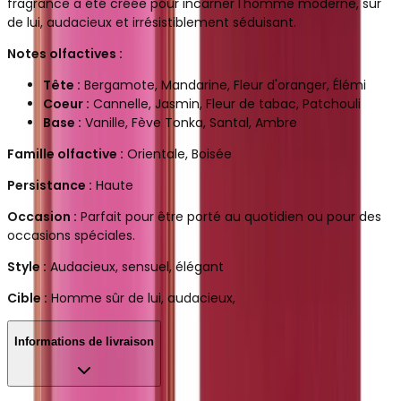
fragrance a été créée pour incarner l'homme moderne,
sûr
de lui,
audacieux et irrésistiblement séduisant.
Notes olfactives :
Tête :
Bergamote,
Mandarine,
Fleur d'oranger,
Élémi
Coeur :
Cannelle,
Jasmin,
Fleur de tabac,
Patchouli
Base :
Vanille,
Fève Tonka,
Santal,
Ambre
Famille olfactive :
Orientale,
Boisée
Persistance :
Haute
Occasion :
Parfait pour être porté au quotidien ou pour des
occasions spéciales.
Style :
Audacieux,
sensuel,
élégant
Cible :
Homme sûr de lui,
audacieux,
Informations de livraison