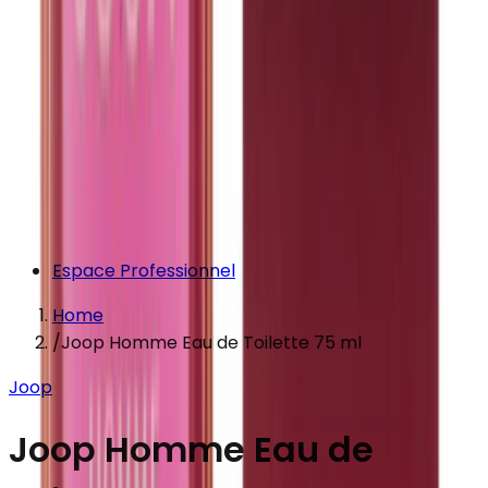
Espace Professionnel
Home
/
Joop Homme Eau de Toilette 75 ml
Joop
Joop Homme Eau de