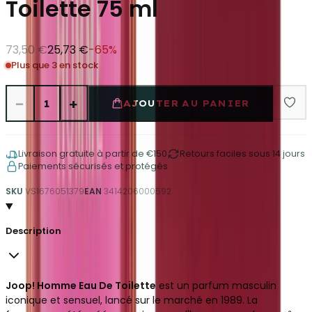
Toilette 75 ml
73,50 €
25,73 €
-
65
%
Plus que 3 en stock
−
+
1
AJOUTER AU PANIER
Livraison gratuite à partir de €150
Retours faciles sous 14 jours
Paiements sécurisés et protégés
SKU
VS1676051379
EAN
3414206000592
Description
Joop! Homme Eau De Toilette
est un parfum masculin
iconique et sensuel,
lancé sur le marché en 1989.
La