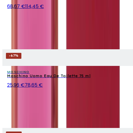
68,67 €
114,45 €
-
67
%
MOSCHINO
Moschino Uomo Eau De Toilette 75 ml
25,96 €
78,65 €