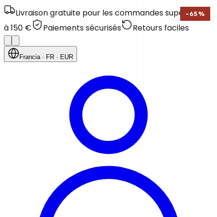
Livraison gratuite pour les commandes supérieures
-
65
%
à 150 €
Paiements sécurisés
Retours faciles
Francia
· FR
· EUR