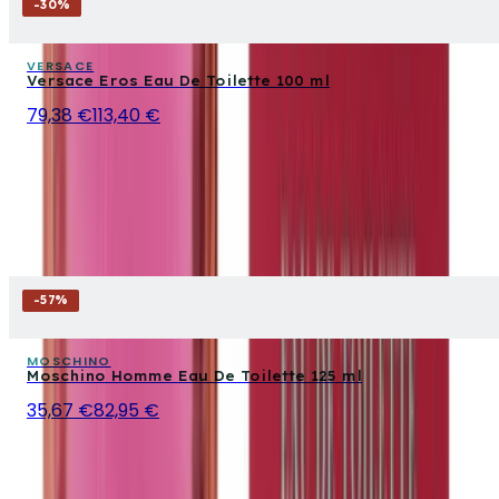
-
30
%
VERSACE
Versace Eros Eau De Toilette 100 ml
79,38 €
113,40 €
-
57
%
MOSCHINO
Moschino Homme Eau De Toilette 125 ml
35,67 €
82,95 €