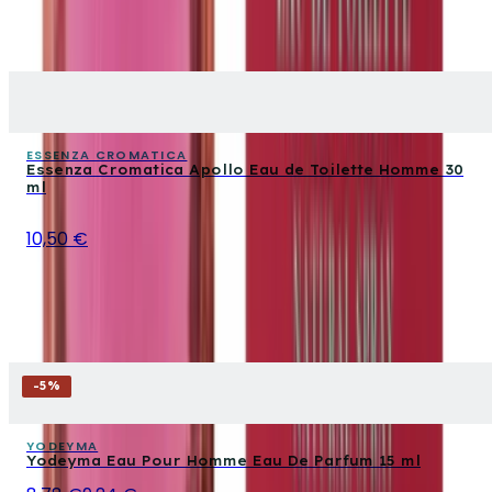
ESSENZA CROMATICA
Essenza Cromatica Apollo Eau de Toilette Homme 30
ml
10,50 €
-
5
%
YODEYMA
Yodeyma Eau Pour Homme Eau De Parfum 15 ml