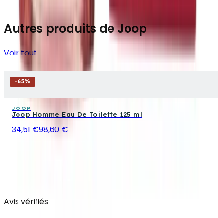
Autres produits de Joop
Voir tout
-
65
%
JOOP
Joop Homme Eau De Toilette 125 ml
34,51 €
98,60 €
Avis vérifiés