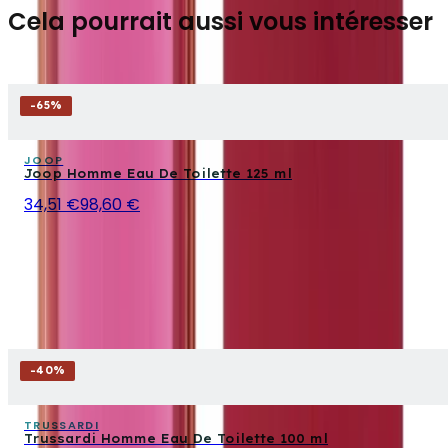
Cela pourrait aussi vous intéresser
-
65
%
JOOP
Joop Homme Eau De Toilette 125 ml
34,51 €
98,60 €
-
40
%
TRUSSARDI
Trussardi Homme Eau De Toilette 100 ml