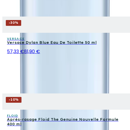
-
30
%
VERSACE
Versace Dylan Blue Eau De Toilette 50 ml
57,33 €
81,90 €
-
10
%
FLOID
Après-rasage Floid The Genuine Nouvelle Formule
400 ml