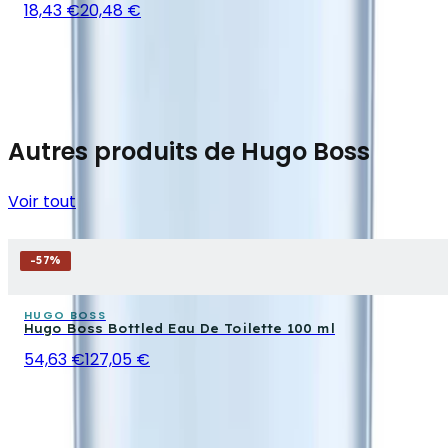
18,43 €
20,48 €
Autres produits de Hugo Boss
Voir tout
-
57
%
HUGO BOSS
Hugo Boss Bottled Eau De Toilette 100 ml
54,63 €
127,05 €