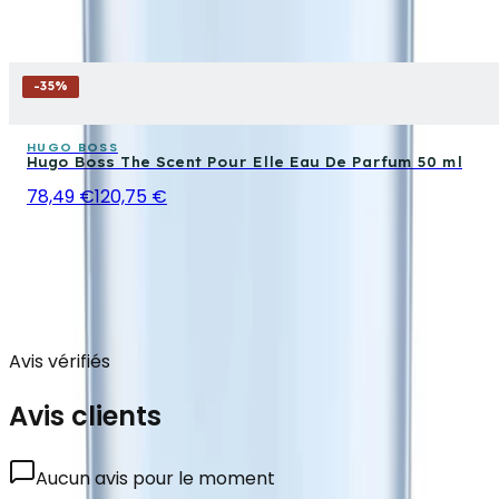
-
35
%
HUGO BOSS
Hugo Boss The Scent Pour Elle Eau De Parfum 50 ml
78,49 €
120,75 €
Avis vérifiés
Avis clients
Aucun avis pour le moment