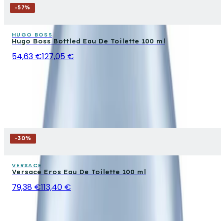
-
57
%
HUGO BOSS
Hugo Boss Bottled Eau De Toilette 100 ml
54,63 €
127,05 €
-
30
%
VERSACE
Versace Eros Eau De Toilette 100 ml
79,38 €
113,40 €