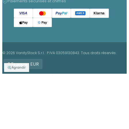
Paiements sécurisés et chiffrés
VISA
Pay
Pal
Klarna
.
AMEX
Pay
G
Pay
© 2026 VanityStock S.r.l. · P.IVA 03059130843. Tous droits réservés.
France · EUR
Agrandir