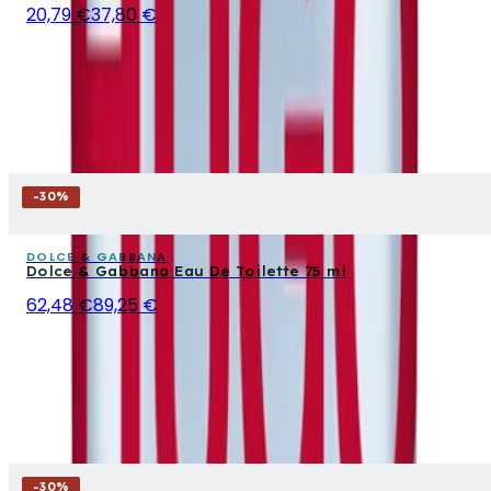
20,79 €
37,80 €
-
30
%
DOLCE & GABBANA
Dolce & Gabbana Eau De Toilette 75 ml
62,48 €
89,25 €
-
30
%