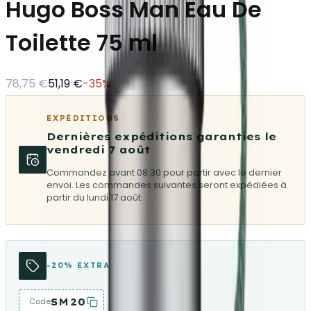
Hugo Boss Man Eau De
Toilette 75 ml
78,75 €
51,19 €
-
35
%
EXPÉDITIONS
Dernières expéditions garanties le
vendredi 7 août
Commandez avant 08:30 pour partir avec le dernier
envoi. Les commandes suivantes seront expédiées à
partir du lundi 17 août.
-20% EXTRA
SM20
Code