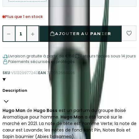
Plus que 1 en stock
−
+
1
AJOUTER AU PANIER
Livraison gratuite à partir de €150
Retours faciles sous 14 jours
Paiements sécurisés et protégés
SKU
VS1329977240
EAN
737052664026
Description
Hugo Man
de
Hugo Boss
est un parfum du groupe Boisé
Aromatique pour homme.
Hugo Man
a été lancé sur le
marché en 2021. La note de tête est Pomme Verte; la note de
cœur est Lavande; les notes de fond sont Pin, Notes Bois et
Sapin baumier (Abies balsamea).