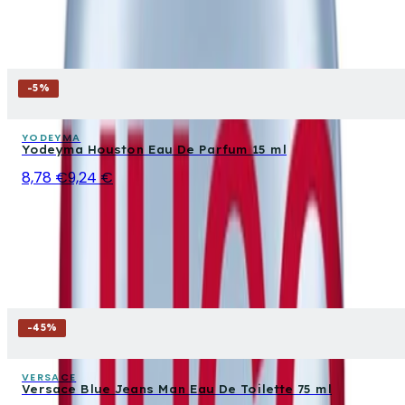
-
5
%
YODEYMA
Yodeyma Houston Eau De Parfum 15 ml
8,78 €
9,24 €
-
45
%
VERSACE
Versace Blue Jeans Man Eau De Toilette 75 ml