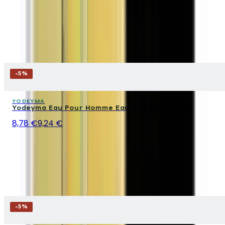
-
5
%
YODEYMA
Yodeyma Eau Pour Homme Eau De Parfum 15 ml
8,78 €
9,24 €
-
5
%