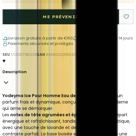
ME PRÉVENIR
Livraison gratuite à partir de €150
Retours faciles sous 14 jours
Paiements sécurisés et protégés
SKU
VS3367180238
EAN
8436022366640
Description
Yodeyma Ice Pour Homme Eau de Parfum 100 ml
est un
parfum frais et dynamique, conçu pour l'homme moderne
qui aime se démarquer.
Les
notes de tête agrumées et épicées
offrent un départ
énergique et rafraîchissant, tandis que le cœur aromatique,
avec une touche de lavande et de menthe, crée un
contraste parfait. La base boisée et musquée confère une