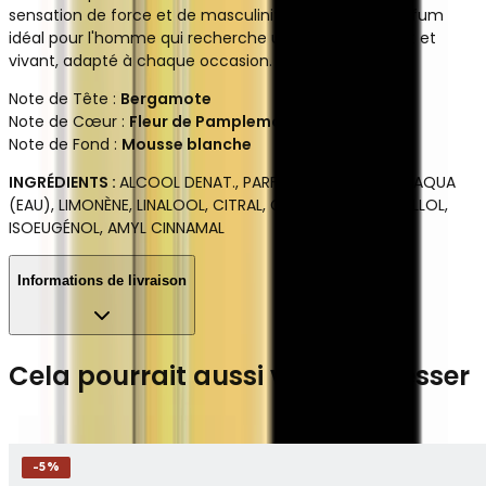
sensation de force et de masculinité, rendant ce parfum
idéal pour l'homme qui recherche un parfum élégant et
vivant, adapté à chaque occasion.
Note de Tête :
Bergamote
Note de Cœur :
Fleur de Pamplemousse
Note de Fond :
Mousse blanche
INGRÉDIENTS :
ALCOOL DENAT., PARFUM (FRAGRANCE), AQUA
(EAU), LIMONÈNE, LINALOOL, CITRAL, GERANIOL, CITRONELLOL,
ISOEUGÉNOL, AMYL CINNAMAL
Informations de livraison
Cela pourrait aussi vous intéresser
-
5
%