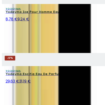
YODEYMA
Yodeyma Ice Pour Homme Eau De Parfum 15 ml
8,78 €
9,24 €
-
5
%
YODEYMA
Yodeyma Escitia Eau De Parfum 100 ml
29,63 €
31,19 €