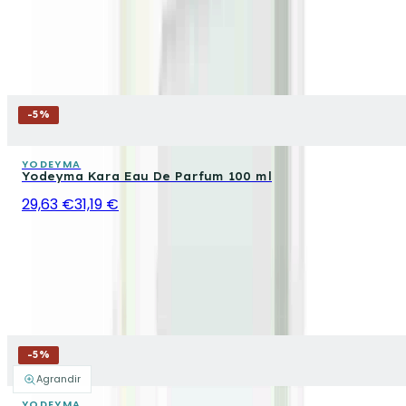
-
5
%
YODEYMA
Yodeyma Kara Eau De Parfum 100 ml
29,63 €
31,19 €
-
5
%
Agrandir
YODEYMA