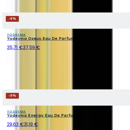
-
5
%
YODEYMA
Yodeyma Oseus Eau De Parfum 100 ml
35,71 €
37,59 €
-
5
%
YODEYMA
Yodeyma Energy Eau De Parfum 100 ml
29,63 €
31,19 €