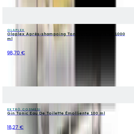
OLAPLEX
Olaplex Après-shampoing Tonifiant Blond N°5P 1000
ml
98,70 €
EXTRÒ COSMESI
Gin Tonic Eau De Toilette Émolliente 100 ml
18,27 €