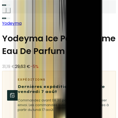
Yodeyma
Yodeyma Ice Pour Homme
Eau De Parfum 100 ml
31,19 €
29,63 €
-
5
%
EXPÉDITIONS
Dernières expéditions garanties le
vendredi 7 août
Commandez avant 08:30 pour partir avec le dernier
envoi. Les commandes suivantes seront expédiées à
partir du lundi 17 août.