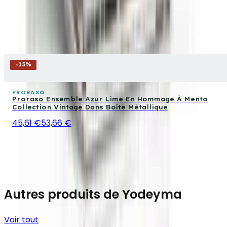
-
15
%
PRORASO
Proraso Ensemble Azur Lime En Hommage À Mento
Collection Vintage Dans Boîte Métallique
45,61 €
53,66 €
Autres produits de Yodeyma
Voir tout