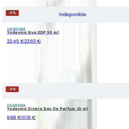
-
5
%
Indisponible
YODEYMA
Yodeyma Nya EDP 50 ml
22,45 €
23,63 €
-
5
%
YODEYMA
Yodeyma Dinara Eau De Parfum 15 ml
9,68 €
10,19 €