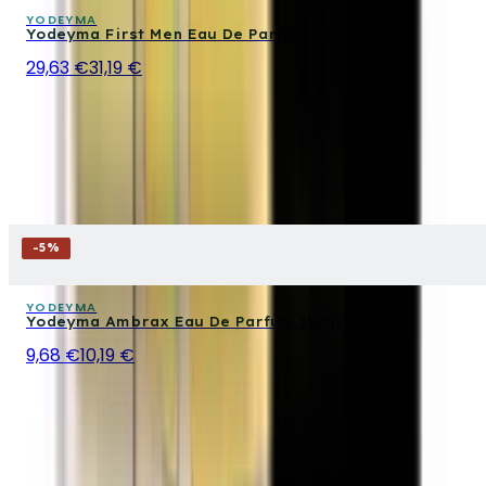
YODEYMA
Yodeyma First Men Eau De Parfum 100 ml
29,63 €
31,19 €
-
5
%
YODEYMA
Yodeyma Ambrax Eau De Parfum 15 ml
9,68 €
10,19 €