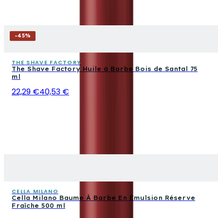
-
45
%
THE SHAVE FACTORY
The Shave Factory Huile à Barbe Bois de Santal 75
ml
22,29 €
40,53 €
CELLA MILANO
Cella Milano Baume À Barbe En Émulsion Réserve
Fraîche 500 ml