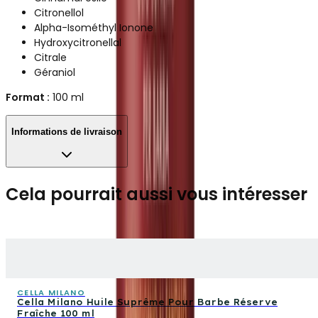
Citronellol
Alpha-Isométhyl Ionone
Hydroxycitronellal
Citrale
Géraniol
Format :
100 ml
Informations de livraison
Cela pourrait aussi vous intéresser
CELLA MILANO
Cella Milano Huile Suprême Pour Barbe Réserve
Fraîche 100 ml