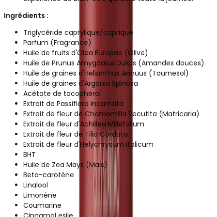
Ingrédients :
Triglycéride caprylique/caprique
Parfum (Fragrance)
Huile de fruits d'Olea Europae (Olive)
Huile de Prunus Amygdalus Dulcis (Amandes douces)
Huile de graines d'Helianthus Annuus (Tournesol)
Huile de graines d'Argania Spinosa
Acétate de tocophérol
Extrait de Passiflora Incarnata
Extrait de fleur de Chamomilla Recutita (Matricaria)
Extrait de fleur d'Achillea Millefolium
Extrait de fleur de Tilia Cordata
Extrait de fleur d'Helychrysum Italicum
BHT
Huile de Zea Mays (Maïs)
Beta-carotène
Linalool
Limonène
Coumarine
Cinnamal esile