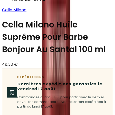
Cella Milano
Cella Milano Huile
Suprême Pour Barbe
Bonjour Au Santal 100 ml
48,30 €
EXPÉDITIONS
Dernières expéditions garanties le
vendredi 7 août
Commandez avant 08:30 pour partir avec le dernier
envoi. Les commandes suivantes seront expédiées à
partir du lundi 17 août.