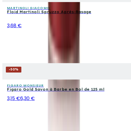
MARTINOLI GIACOMO
Floid Martinoli Spruzzo Après-Rasage
3,68 €
-
50
%
FIGARO MONSIEUR
Figaro Gold Savon à Barbe en Bol de 125 ml
3,15 €
6,30 €