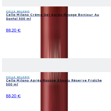
CELLA MILANO
Cella Milano Crème Gel Après-Rasage Bonjour Au
Santal 500 ml
88,20 €
CELLA MILANO
Cella Milano Après-Rasage Absolu Réserve Fraîche
500 ml
88,20 €