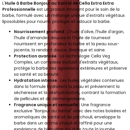
L'
Huile à Barbe Bonjour au Santal de Cella Extra Extra
Professionnelle
est un produit innovant pour le soin de la
barbe, formulé avec un mélange unique d'extraits végétaux
liposolubles pour nourrir, protéger et adoucir la barbe.
Nourrissement profond :
L'huile d'olive, l'huile d'argan,
l'huile d'amandes douces et l'huile de tournesol
nourrissent en profondeur la barbe et la peau sous-
jacente, la rendant douce, élastique et saine.
Protection avancée :
La technologie Cella Veg
Complex, un complexe exclusif d'extraits végétaux,
protège la barbe des agressions extérieures et préserve
sa santé et sa beauté.
Hydratation intense :
Les huiles végétales contenues
dans la formule hydratent la peau et préviennent la
sécheresse et la déshydratation, contrant la formation
de pellicules et de démangeaisons.
Fragrance unique et sensuelle :
Une fragrance
exclusive "Bonjour au Santal" avec des notes boisées et
aromatiques de santal et de patchouli, enveloppe la
barbe dans un arôme chaud et raffiné pour une
expérience de bien-être qui dure toute la journée.