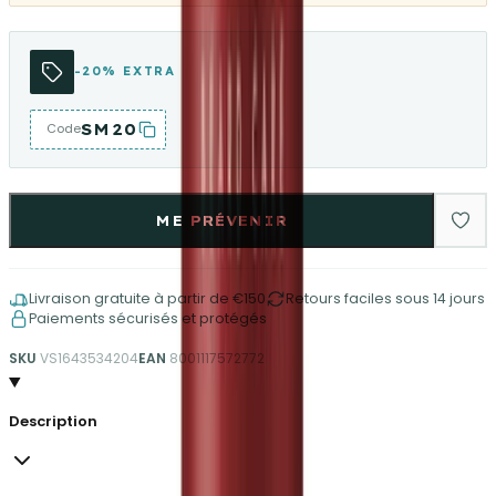
-20% EXTRA
SM20
Code
ME PRÉVENIR
Livraison gratuite à partir de €150
Retours faciles sous 14 jours
Paiements sécurisés et protégés
SKU
VS1643534204
EAN
8001117572772
Description