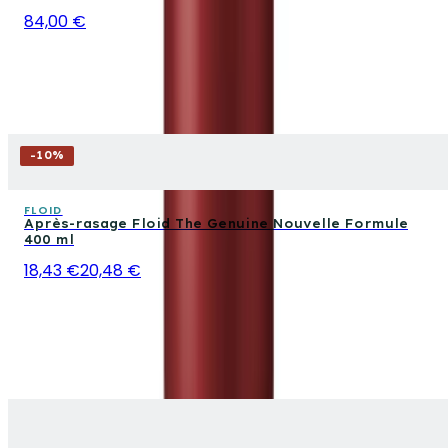
84,00 €
-
10
%
FLOID
Après-rasage Floid The Genuine Nouvelle Formule
400 ml
18,43 €
20,48 €