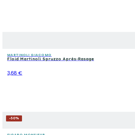
MARTINOLI GIACOMO
Floid Martinoli Spruzzo Après-Rasage
3,68 €
-
50
%
FIGARO MONSIEUR