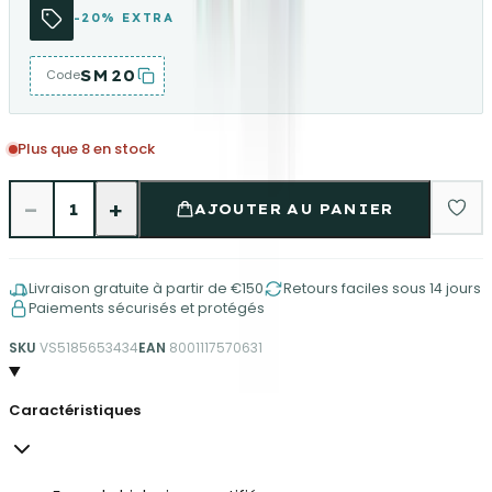
-20% EXTRA
SM20
Code
Plus que 8 en stock
−
+
1
AJOUTER AU PANIER
Livraison gratuite à partir de €150
Retours faciles sous 14 jours
Paiements sécurisés et protégés
SKU
VS5185653434
EAN
8001117570631
Caractéristiques