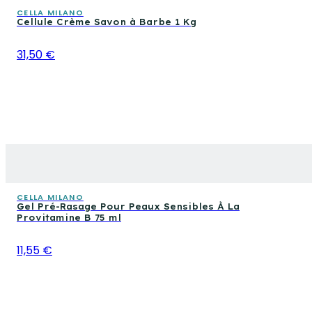
CELLA MILANO
Cellule Crème Savon à Barbe 1 Kg
31,50 €
CELLA MILANO
Gel Pré-Rasage Pour Peaux Sensibles À La
Provitamine B 75 ml
11,55 €