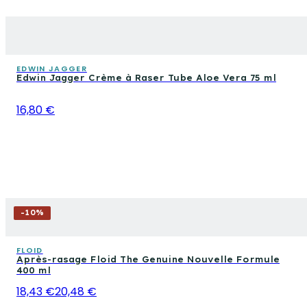
EDWIN JAGGER
Edwin Jagger Crème à Raser Tube Aloe Vera 75 ml
16,80 €
-
10
%
FLOID
Après-rasage Floid The Genuine Nouvelle Formule
400 ml
18,43 €
20,48 €