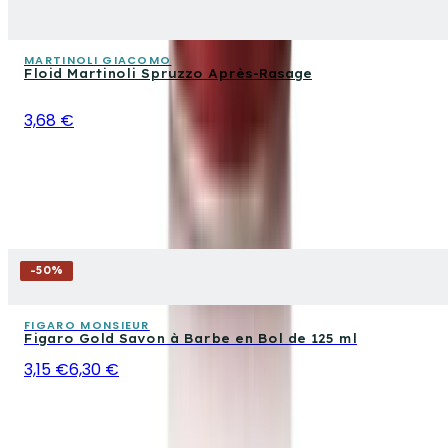
MARTINOLI GIACOMO
Floid Martinoli Spruzzo Après-Rasage
3,68 €
-
50
%
FIGARO MONSIEUR
Figaro Gold Savon à Barbe en Bol de 125 ml
3,15 €
6,30 €