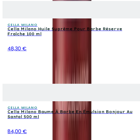
CELLA MILANO
Cella Milano Huile Suprême Pour Barbe Réserve
Fraîche 100 ml
48,30 €
CELLA MILANO
Cella Milano Baume À Barbe En Émulsion Bonjour Au
Santal 500 ml
84,00 €