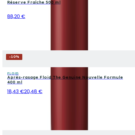
Réserve Fraîche 500 ml
88,20 €
-
10
%
FLOID
Après-rasage Floid The Genuine Nouvelle Formule
400 ml
18,43 €
20,48 €