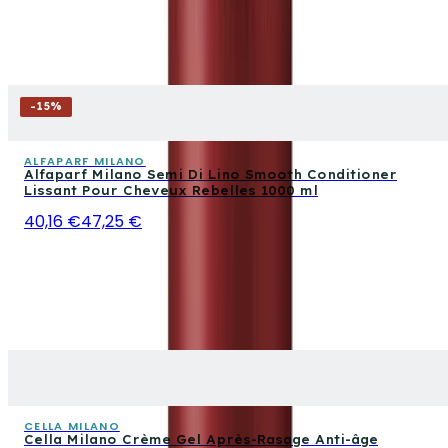
-
15
%
ALFAPARF MILANO
Alfaparf Milano Semi Di Lino Smooth Conditioner
Lissant Pour Cheveux Rebelles 1000 ml
40,16 €
47,25 €
CELLA MILANO
Cella Milano Crème Gel Après-Rasage Anti-âge