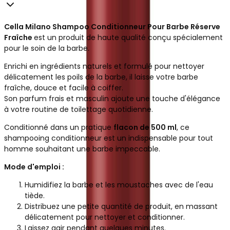
Cella Milano Shampoo Conditionneur Pour Barbe Réserve
Fraîche
est un produit de haute qualité conçu spécialement
pour le soin de la barbe.
Enrichi en ingrédients naturels et formulé pour nettoyer
délicatement les poils de la barbe, il laisse votre barbe
fraîche, douce et facile à coiffer.
Son parfum frais et masculin ajoute une touche d'élégance
à votre routine de toilettage quotidienne.
Conditionné dans un pratique
flacon de 500 ml
, ce
shampooing conditionneur est un indispensable pour tout
homme souhaitant une barbe impeccable.
Mode d'emploi :
Humidifiez la barbe et les moustaches avec de l'eau
tiède.
Distribuez une petite quantité de produit, en massant
délicatement pour nettoyer et conditionner.
Laissez agir pendant quelques minutes.