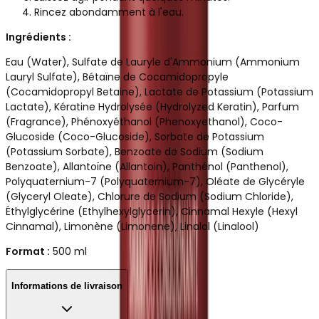
Rincez abondamment à l'eau.
Ingrédients :
Eau (Water), Sulfate de Lauryle d'Ammonium (Ammonium
Lauryl Sulfate), Bétaïne de Cocamidopropyle
(Cocamidopropyl Betaine), Lactate de Potassium (Potassium
Lactate), Kératine Hydrolysée (Hydrolyzed Keratin), Parfum
(Fragrance), Phénoxyéthanol (Phenoxyethanol), Coco-
Glucoside (Coco-Glucoside), Sorbate de Potassium
(Potassium Sorbate), Benzoate de Sodium (Sodium
Benzoate), Allantoïne (Allantoin), Panthénol (Panthenol),
Polyquaternium-7 (Polyquaternium-7), Oléate de Glycéryle
(Glyceryl Oleate), Chlorure de Sodium (Sodium Chloride),
Éthylglycérine (Ethylhexylglycerin), Cinnamal Hexyle (Hexyl
Cinnamal), Limonène (Limonene), Linalol (Linalool)
Format :
500 ml
Informations de livraison