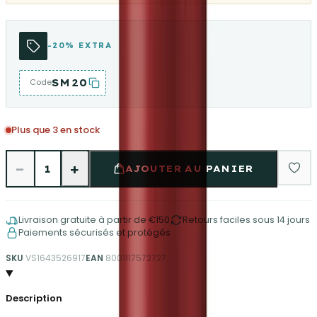
-20% EXTRA
SM20
Code
Plus que 3 en stock
−
+
1
AJOUTER AU PANIER
Livraison gratuite à partir de €150
Retours faciles sous 14 jours
Paiements sécurisés et protégés
SKU
VS1643526917
EAN
8001117572727
Description