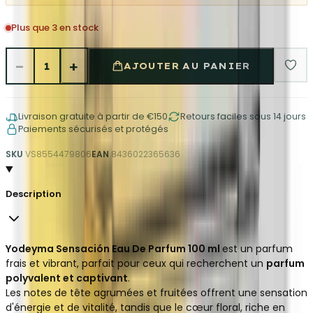
Plus que 3 en stock
−
+
1
AJOUTER AU PANIER
Livraison gratuite à partir de €150
Retours faciles sous 14 jours
Paiements sécurisés et protégés
SKU
VS8554479806
EAN
8436022365636
Description
Yodeyma Sensación Eau De Parfum 100 ml
est un parfum
frais et vibrant, parfait pour ceux qui recherchent un
parfum
polyvalent et captivant
.
Les notes de tête agrumées et fruitées offrent une sensation
d'énergie et de vitalité, tandis que le cœur floral, riche en