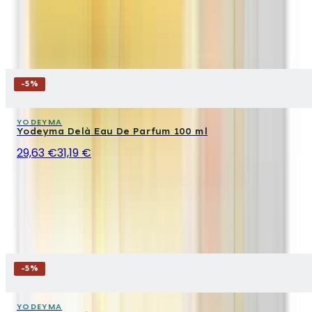
-
5
%
YODEYMA
Yodeyma Delà Eau De Parfum 100 ml
29,63 €
31,19 €
-
5
%
YODEYMA