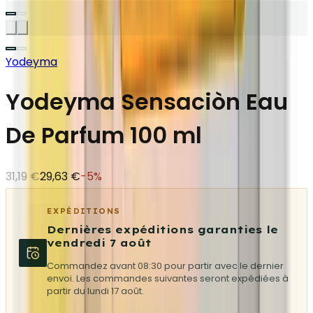
Yodeyma
Yodeyma Sensaciòn Eau
De Parfum 100 ml
31,19 €
29,63 €
-
5
%
EXPÉDITIONS
Dernières expéditions garanties le
vendredi 7 août
Commandez avant 08:30 pour partir avec le dernier
envoi. Les commandes suivantes seront expédiées à
partir du lundi 17 août.