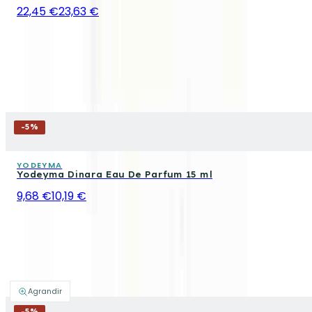
22,45 €
23,63 €
-
5
%
YODEYMA
Yodeyma Dinara Eau De Parfum 15 ml
9,68 €
10,19 €
Agrandir
-
5
%