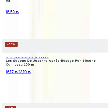
ml
16,59 €
-
30
%
LOS JABONES DE JOSERRA
Les Savons De Joserra Après-Rasage Par Simone
Carnazza 100 ml
16,17 €
23,10 €