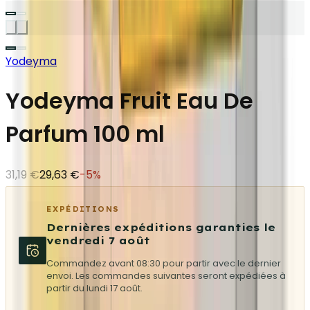
Yodeyma
Yodeyma Fruit Eau De
Parfum 100 ml
31,19 €
29,63 €
-
5
%
EXPÉDITIONS
Dernières expéditions garanties le
vendredi 7 août
Commandez avant 08:30 pour partir avec le dernier
envoi. Les commandes suivantes seront expédiées à
partir du lundi 17 août.