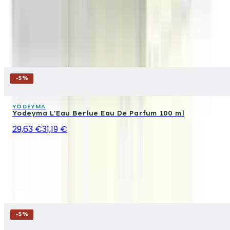
-
5
%
YODEYMA
Yodeyma L'Eau Berlue Eau De Parfum 100 ml
29,63 €
31,19 €
-
5
%