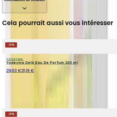
Cela pourrait aussi vous intéresser
-
5
%
YODEYMA
Yodeyma Delà Eau De Parfum 100 ml
29,63 €
31,19 €
-
5
%