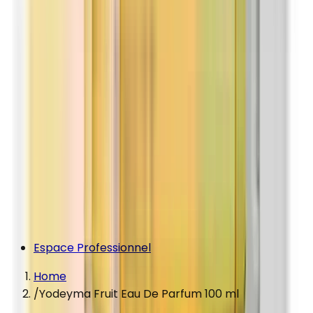
Espace Professionnel
Home
/
Yodeyma Fruit Eau De Parfum 100 ml