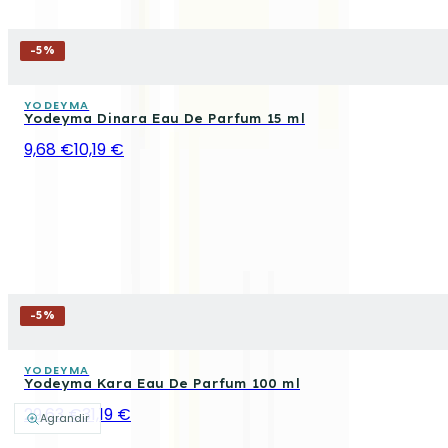
-
5
%
YODEYMA
Yodeyma Dinara Eau De Parfum 15 ml
9,68 €
10,19 €
-
5
%
YODEYMA
Yodeyma Kara Eau De Parfum 100 ml
29,63 €
31,19 €
Agrandir