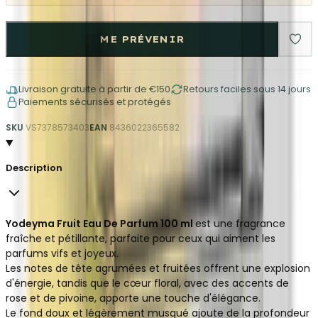
ME PRÉVENIR
Livraison gratuite à partir de €150
Retours faciles sous 14 jours
Paiements sécurisés et protégés
SKU
VS7378573403
EAN
8436022365582
Description
Yodeyma Fruit Eau De Parfum 100 ml
est une fragrance
fraîche et pétillante, parfaite pour ceux qui aiment les
parfums vifs et joyeux.
Les notes de tête agrumées et fruitées offrent une explosion
d'énergie, tandis que le cœur floral, avec des accents de
rose et de pivoine, apporte une touche d'élégance.
Le fond doux et légèrement musqué ajoute de la profondeur