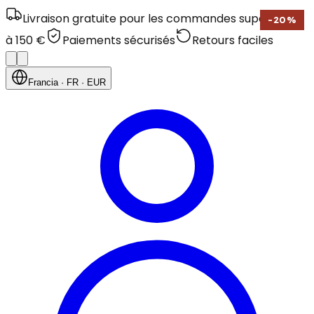
Livraison gratuite pour les commandes supérieures
-
20
%
à 150 €
Paiements sécurisés
Retours faciles
Francia
· FR
· EUR