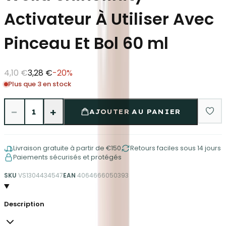
Activateur À Utiliser Avec
Pinceau Et Bol 60 ml
4,10 €
3,28 €
-
20
%
Plus que 3 en stock
−
+
1
AJOUTER AU PANIER
Livraison gratuite à partir de €150
Retours faciles sous 14 jours
Paiements sécurisés et protégés
SKU
VS1304434547
EAN
4064666050393
Description