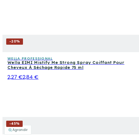
-
20
%
WELLA PROFESSIONAL
Wella EIMI Mistify Me Strong Spray Coiffant Pour
Cheveux À Séchage Rapide 75 ml
2,27 €
2,84 €
-
45
%
Agrandir