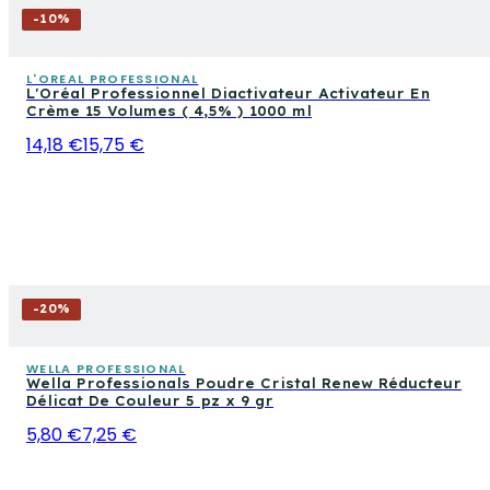
-
10
%
L'OREAL PROFESSIONAL
L'Oréal Professionnel Diactivateur Activateur En
Crème 15 Volumes ( 4,5% ) 1000 ml
14,18 €
15,75 €
-
20
%
WELLA PROFESSIONAL
Wella Professionals Poudre Cristal Renew Réducteur
Délicat De Couleur 5 pz x 9 gr
5,80 €
7,25 €