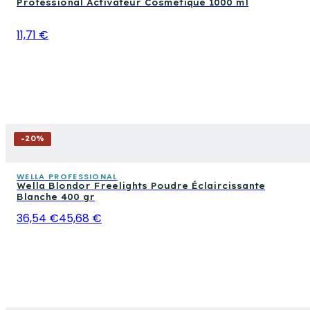
Professional Activateur Cosmétique 1000 ml
11,71 €
-
20
%
WELLA PROFESSIONAL
Wella Blondor Freelights Poudre Éclaircissante
Blanche 400 gr
36,54 €
45,68 €