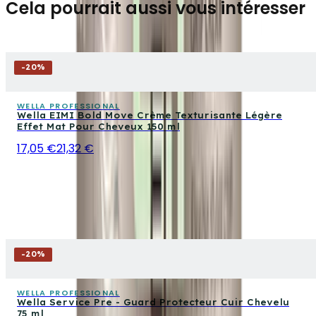
Cela pourrait aussi vous intéresser
-
20
%
WELLA PROFESSIONAL
Wella EIMI Bold Move Crème Texturisante Légère
Effet Mat Pour Cheveux 150 ml
17,05 €
21,32 €
-
20
%
WELLA PROFESSIONAL
Wella Service Pre - Guard Protecteur Cuir Chevelu
75 ml