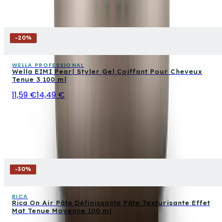
-
20
%
WELLA PROFESSIONAL
Wella EIMI Pearl Styler Gel Coiffant Pour Cheveux
Tenue 3 100 ml
11,59 €
14,49 €
-
30
%
RICA
Rica On Air Pâte Définissante Pâte Texturisante Effet
Mat Tenue Moyenne 100 ml