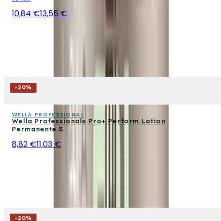
10,84 €
13,55 €
-
20
%
WELLA PROFESSIONAL
Wella Professionals Pro+ Perform Lotion
Permanente S
8,82 €
11,03 €
-
20
%