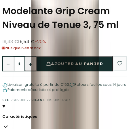
Modelante Grip Cream
Niveau de Tenue 3, 75 ml
19,43 €
15,54 €
-
20
%
Plus que 6 en stock
−
+
1
AJOUTER AU PANIER
Livraison gratuite à partir de €150
Retours faciles sous 14 jours
Paiements sécurisés et protégés
SKU
VS6981107250
EAN
8005610587417
Caractéristiques