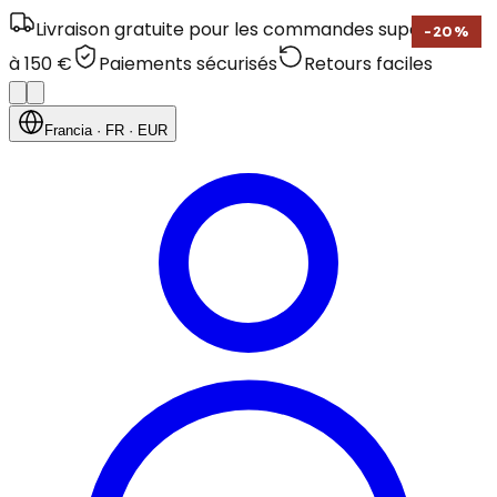
Livraison gratuite pour les commandes supérieures
-
20
%
à 150 €
Paiements sécurisés
Retours faciles
Francia
· FR
· EUR