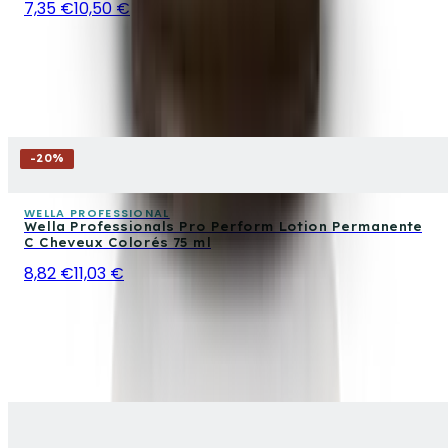
7,35 €
10,50 €
-
20
%
WELLA PROFESSIONAL
Wella Professionals Pro Perform Lotion Permanente
C Cheveux Colorés 75 ml
8,82 €
11,03 €