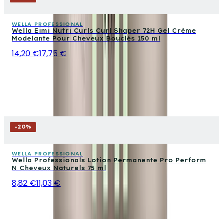
WELLA PROFESSIONAL
Wella Eimi Nutri Curls Curl Shaper 72H Gel Crème
Modelante Pour Cheveux Bouclés 150 ml
14,20 €
17,75 €
-
20
%
WELLA PROFESSIONAL
Wella Professionals Lotion Permanente Pro Perform
N Cheveux Naturels 75 ml
8,82 €
11,03 €