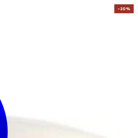
-
20
%