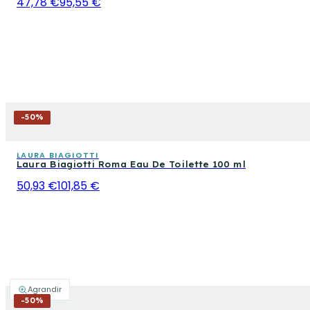
47,78 €
95,55 €
-
50
%
LAURA BIAGIOTTI
Laura Biagiotti Roma Eau De Toilette 100 ml
50,93 €
101,85 €
Agrandir
-
50
%