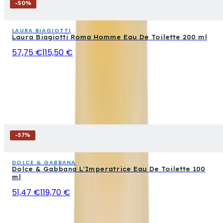
-
50
%
LAURA BIAGIOTTI
Laura Biagiotti Roma Homme Eau De Toilette 200 ml
57,75 €
115,50 €
-
57
%
DOLCE & GABBANA
Dolce & Gabbana L'Imperatrice Eau De Toilette 100
ml
51,47 €
119,70 €