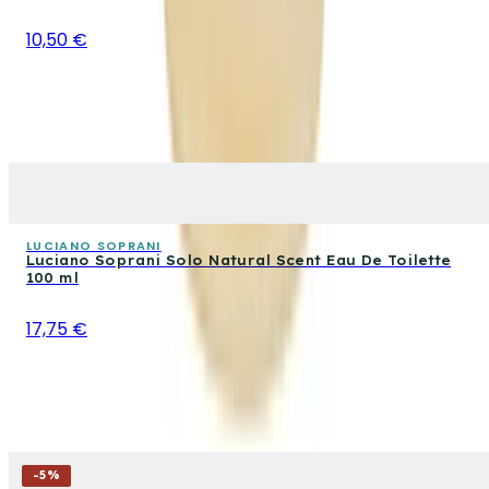
10,50 €
LUCIANO SOPRANI
Luciano Soprani Solo Natural Scent Eau De Toilette
100 ml
17,75 €
-
5
%