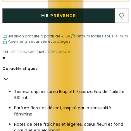
ME PRÉVENIR
Livraison gratuite à partir de €150
Retours faciles sous 14 jours
Paiements sécurisés et protégés
SKU
VS1937845453
EAN
737052683409
Caractéristiques
Testeur original Laura Biagiotti Essenza Eau de Toilette
100 ml.
Parfum floral et délicat, inspiré par la sensualité
féminine.
Notes de tête fraîches et légères, cœur fleuri et fond
chaud et enveloppant.