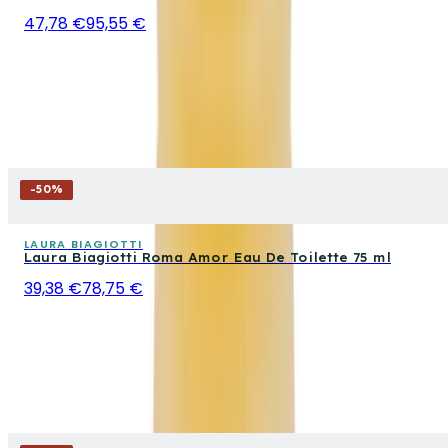
47,78 €
95,55 €
-
50
%
LAURA BIAGIOTTI
Laura Biagiotti Roma Amor Eau De Toilette 75 ml
39,38 €
78,75 €