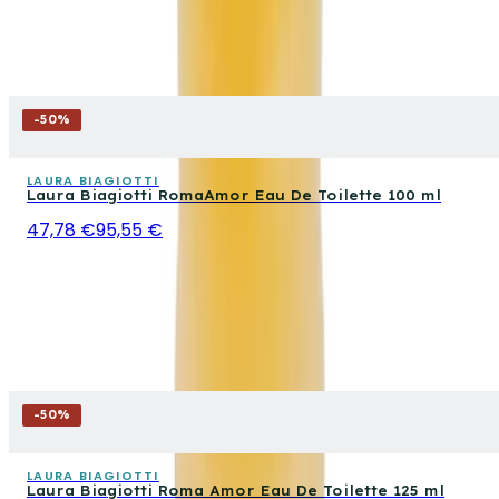
-
50
%
LAURA BIAGIOTTI
Laura Biagiotti RomaAmor Eau De Toilette 100 ml
47,78 €
95,55 €
-
50
%
LAURA BIAGIOTTI
Laura Biagiotti Roma Amor Eau De Toilette 125 ml