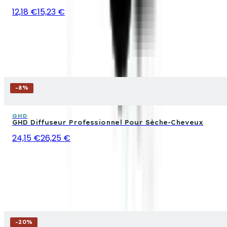
12,18 €
15,23 €
-
8
%
GHD
GHD Diffuseur Professionnel Pour Sèche-Cheveux
24,15 €
26,25 €
-
20
%