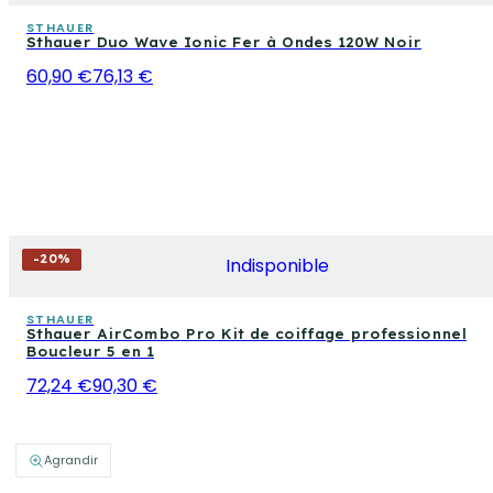
STHAUER
Sthauer Duo Wave Ionic Fer à Ondes 120W Noir
60,90 €
76,13 €
-
20
%
Indisponible
STHAUER
Sthauer AirCombo Pro Kit de coiffage professionnel
Boucleur 5 en 1
72,24 €
90,30 €
Agrandir