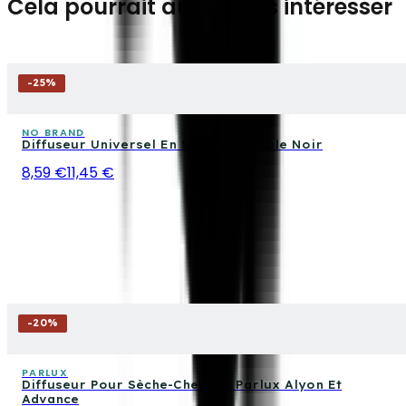
Cela pourrait aussi vous intéresser
-
25
%
NO BRAND
Diffuseur Universel En Silicone Pliable Noir
8,59 €
11,45 €
-
20
%
PARLUX
Diffuseur Pour Sèche-Cheveux Parlux Alyon Et
Advance