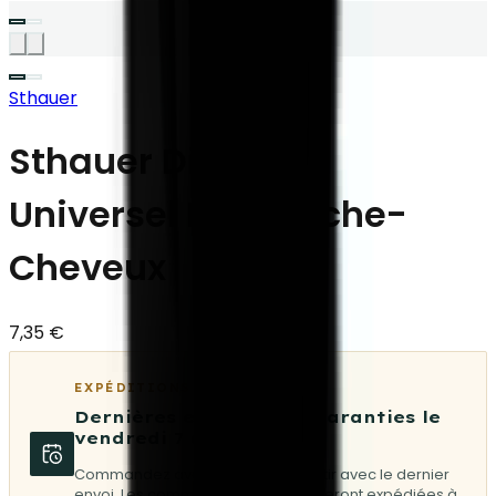
Sthauer
Sthauer Diffuseur
Universel Pour Sèche-
Cheveux
7,35 €
EXPÉDITIONS
Dernières expéditions garanties le
vendredi 7 août
Commandez avant 08:30 pour partir avec le dernier
envoi. Les commandes suivantes seront expédiées à