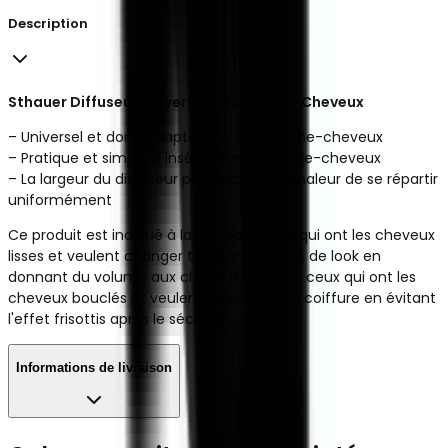
Description
Sthauer Diffuseur Universel Pour Sèche-Cheveux
– Universel et donc adapté à tous les sèche-cheveux
– Pratique et simple à insérer dans le sèche-cheveux
– La largeur du diffuseur permettra à la chaleur de se répartir
uniformément
Ce produit est indiqué à la fois pour ceux qui ont les cheveux
lisses et veulent changer temporairement de look en
donnant du volume aux cheveux ; et pour ceux qui ont les
cheveux bouclés et veulent mieux fixer la coiffure en évitant
l'effet frisottis après le séchage.
Informations de livraison