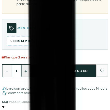
partir du lundi 17 août.
-20% EXTRA
SM20
Code
Plus que 2 en stock
−
+
1
AJOUTER AU PANIER
Livraison gratuite à partir de €150
Retours faciles sous 14 jours
Paiements sécurisés et protégés
SKU
VS6684238663
EAN
8019622246668