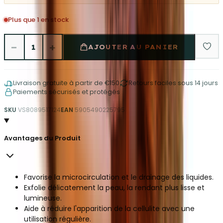
Plus que 1 en stock
−
+
1
AJOUTER AU PANIER
Livraison gratuite à partir de €150
Retours faciles sous 14 jours
Paiements sécurisés et protégés
SKU
VS8089517124
EAN
5905490225795
Avantages du Produit
Favorise la microcirculation et le drainage des liquides.
Exfolie délicatement la peau, la rendant plus lisse et
lumineuse.
Aide à réduire l'apparition de la cellulite avec une
utilisation régulière.