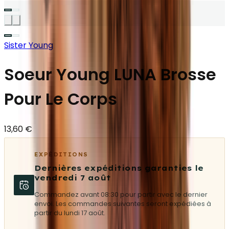
Sister Young
Soeur Young LUNA Brosse
Pour Le Corps
13,60 €
EXPÉDITIONS
Dernières expéditions garanties le
vendredi 7 août
Commandez avant 08:30 pour partir avec le dernier
envoi. Les commandes suivantes seront expédiées à
partir du lundi 17 août.