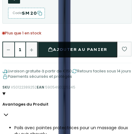
SM20
Code
Plus que 1 en stock
−
+
1
AJOUTER AU PANIER
Livraison gratuite à partir de €150
Retours faciles sous 14 jours
Paiements sécurisés et protégés
SKU
VS0122389252
EAN
5905490225245
Avantages du Produit
Poils avec pointes protectrices pour un massage doux
du cuir chevelu.