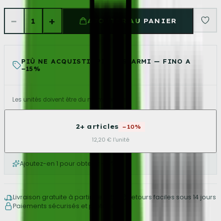
−
+
1
AJOUTER AU PANIER
PIÙ NE ACQUISTI, PIÙ RISPARMI — FINO A
−15%
Les unités doivent être du même produit.
2+ articles
−10%
12,20 € l'unité
Ajoutez-en 1 pour obtenir −10%
Livraison gratuite à partir de €150
Retours faciles sous 14 jours
Paiements sécurisés et protégés