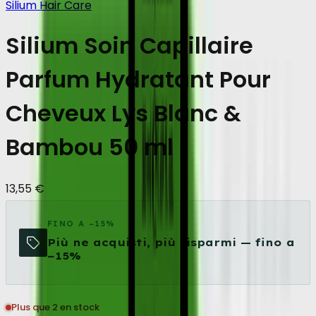
Silium Hair Care
Silium Soin Capillaire
Parfum Hydratant Pour
Cheveux Lys Blanc &
Bambou 50 ml
13,55 €
FINO A −15%
Più ne acquisti, più risparmi — fino a
−15%
Plus que 2 en stock