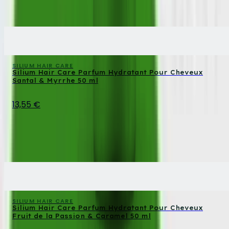
SILIUM HAIR CARE
Silium Hair Care Parfum Hydratant Pour Cheveux
Santal & Myrrhe 50 ml
13,55 €
SILIUM HAIR CARE
Silium Hair Care Parfum Hydratant Pour Cheveux
Fruit de la Passion & Caramel 50 ml