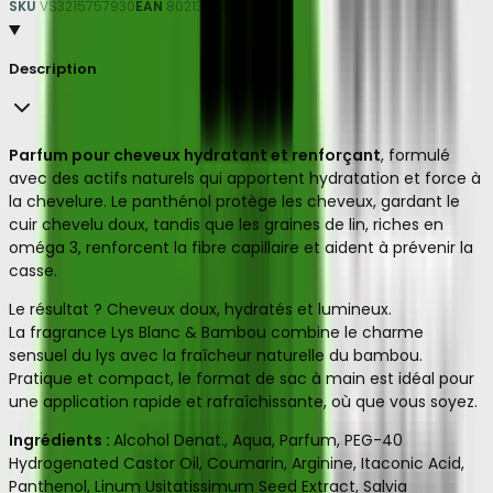
SKU
VS3215757930
EAN
8021386014018
Description
Parfum pour cheveux hydratant et renforçant
, formulé
avec des actifs naturels qui apportent hydratation et force à
la chevelure. Le panthénol protège les cheveux, gardant le
cuir chevelu doux, tandis que les graines de lin, riches en
oméga 3, renforcent la fibre capillaire et aident à prévenir la
casse.
Le résultat ? Cheveux doux, hydratés et lumineux.
La fragrance Lys Blanc & Bambou combine le charme
sensuel du lys avec la fraîcheur naturelle du bambou.
Pratique et compact, le format de sac à main est idéal pour
une application rapide et rafraîchissante, où que vous soyez.
Ingrédients :
Alcohol Denat., Aqua, Parfum, PEG-40
Hydrogenated Castor Oil, Coumarin, Arginine, Itaconic Acid,
Panthenol, Linum Usitatissimum Seed Extract, Salvia