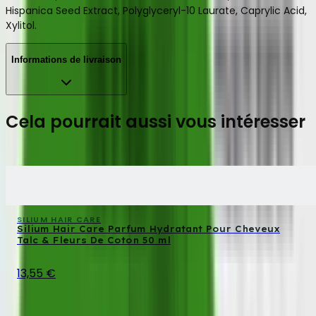
Hispanica Seed Extract, Polyglyceryl-10 Laurate, Caprylic Acid,
Xylitol.
Informations de livraison
Cela pourrait aussi vous intéresser
SILIUM HAIR CARE
Silium Hair Care Parfum Hydratant Pour Cheveux
Talc & Fleurs De Coton 50 ml
13,55 €