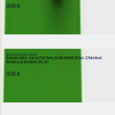
13,55 €
SILIUM HAIR CARE
Silium Hair Care Parfum Hydratant Pour Cheveux
Ambre D'Arabie 50 ml
13,55 €