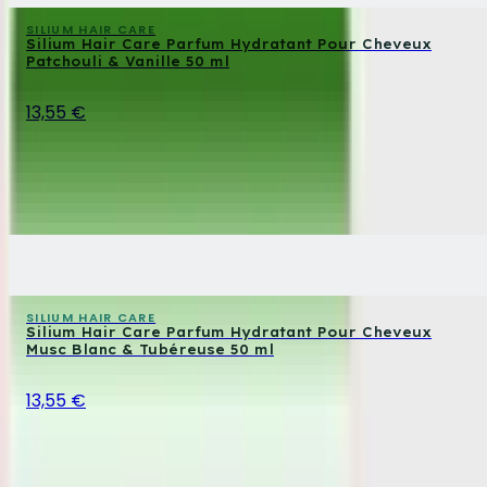
SILIUM HAIR CARE
Silium Hair Care Parfum Hydratant Pour Cheveux
Patchouli & Vanille 50 ml
13,55 €
SILIUM HAIR CARE
Silium Hair Care Parfum Hydratant Pour Cheveux
Musc Blanc & Tubéreuse 50 ml
13,55 €