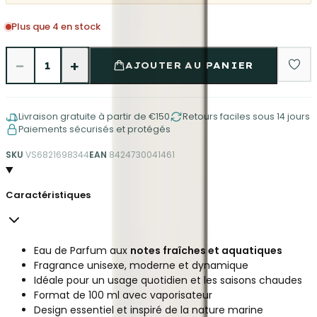
Plus que 4 en stock
−
+
1
AJOUTER AU PANIER
Livraison gratuite à partir de €150
Retours faciles sous 14 jours
Paiements sécurisés et protégés
SKU
VS6821698344
EAN
8424730041461
Caractéristiques
Eau de Parfum aux
notes fraîches et aquatiques
Fragrance unisexe, moderne et dynamique
Idéale pour un usage quotidien et les saisons chaudes
Format de 100 ml avec vaporisateur
Design essentiel et inspiré de la nature marine