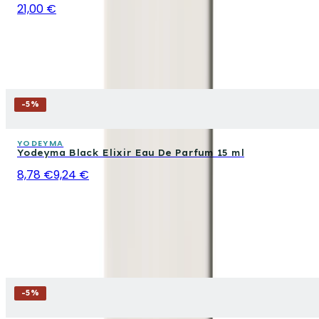
21,00 €
-
5
%
YODEYMA
Yodeyma Black Elixir Eau De Parfum 15 ml
8,78 €
9,24 €
-
5
%