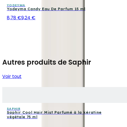
YODEYMA
Yodeyma Candy Eau De Parfum 15 ml
8,78 €
9,24 €
Autres produits de Saphir
Voir tout
SAPHIR
Saphir Cool Hair Mist Parfumé à la kératine
végétale 75 ml