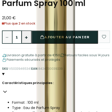
Parfum Spray 100 ml
21,00 €
Plus que 2 en stock
−
+
1
AJOUTER AU PANIER
Livraison gratuite à partir de €150
Retours faciles sous 14 jours
Paiements sécurisés et protégés
SKU
VS0339465341
EAN
8424730039239
Caractéristiques principales :
Format : 100 ml
Type : Eau de Parfum Spray