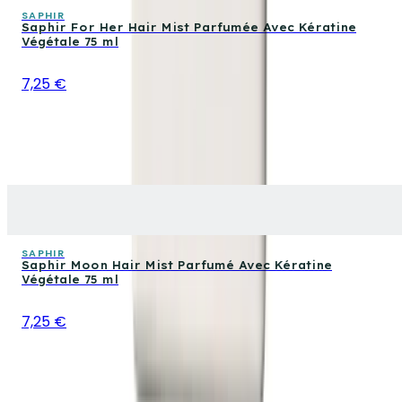
SAPHIR
Saphir For Her Hair Mist Parfumée Avec Kératine
Végétale 75 ml
7,25 €
SAPHIR
Saphir Moon Hair Mist Parfumé Avec Kératine
Végétale 75 ml
7,25 €