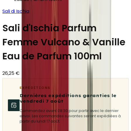
Sali di Ischia
Sali d'Ischia Parfum
Femme Vulcano & Vanille
Eau de Parfum 100ml
26,25 €
EXPÉDITIONS
Dernières expéditions garanties le
vendredi 7 août
Commandez avant 08:30 pour partir avec le dernier
envoi. Les commandes suivantes seront expédiées à
partir du lundi 17 août.