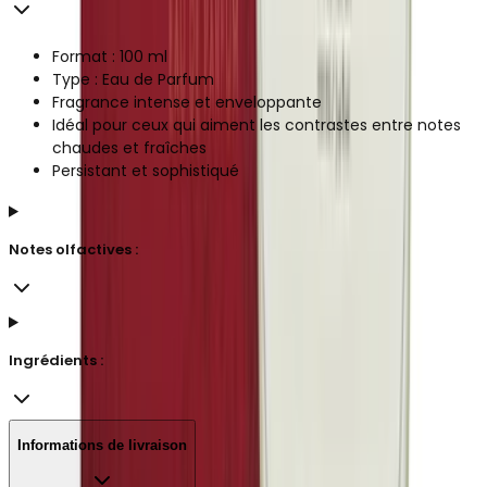
Format : 100 ml
Type : Eau de Parfum
Fragrance intense et enveloppante
Idéal pour ceux qui aiment les contrastes entre notes
chaudes et fraîches
Persistant et sophistiqué
Notes olfactives :
Ingrédients :
Informations de livraison