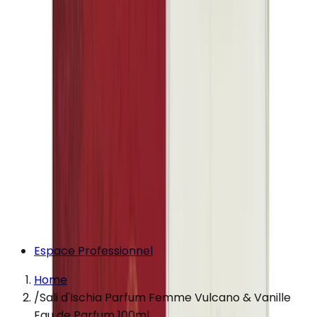
Espace Professionnel
Home
/
Sali d'Ischia Parfum Femme Vulcano & Vanille
Eau de Parfum 100ml