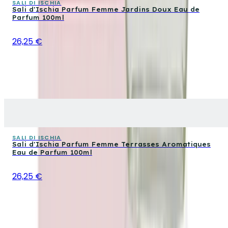
SALI DI ISCHIA
Sali d'Ischia Parfum Femme Jardins Doux Eau de
Parfum 100ml
26,25 €
SALI DI ISCHIA
Sali d'Ischia Parfum Femme Terrasses Aromatiques
Eau de Parfum 100ml
26,25 €