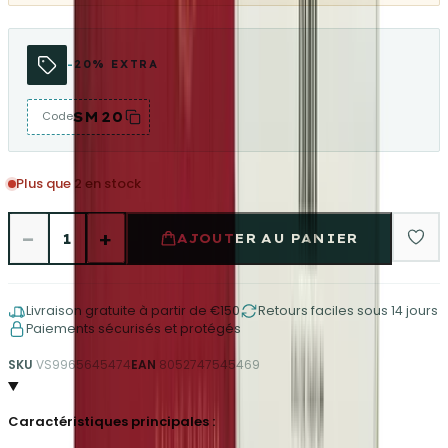
-20% EXTRA
SM20
Code
Plus que 2 en stock
−
+
1
AJOUTER AU PANIER
Livraison gratuite à partir de €150
Retours faciles sous 14 jours
Paiements sécurisés et protégés
SKU
VS9965645474
EAN
8052747545469
Caractéristiques principales :