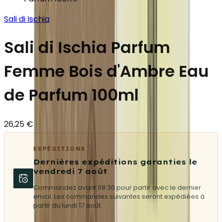
Sali di Ischia
Sali di Ischia Parfum
Femme Bois d'Ambre Eau
de Parfum 100ml
26,25 €
EXPÉDITIONS
Dernières expéditions garanties le
vendredi 7 août
Commandez avant 08:30 pour partir avec le dernier
envoi. Les commandes suivantes seront expédiées à
partir du lundi 17 août.