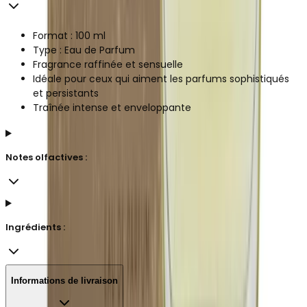
Format : 100 ml
Type : Eau de Parfum
Fragrance raffinée et sensuelle
Idéale pour ceux qui aiment les parfums sophistiqués
et persistants
Traînée intense et enveloppante
Notes olfactives :
Ingrédients :
Informations de livraison