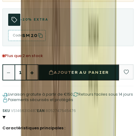
-20% EXTRA
SM20
Code
Plus que 2 en stock
−
+
1
AJOUTER AU PANIER
Livraison gratuite à partir de €150
Retours faciles sous 14 jours
Paiements sécurisés et protégés
SKU
VS1466310487
EAN
8052747545476
Caractéristiques principales :