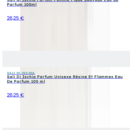
Parfum 100ml
26,25 €
SALI DI ISCHIA
Sali Di Ischia Parfum Unisexe Résine Et Flammes Eau
De Parfum 100 ml
26,25 €