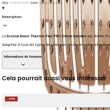
SKU
VS0679744237
EAN
5414343002945
Description
La
brosse Nano Thermic Flex PRO Olivia Garden
est dotée d'u
Adaptée à tous les types de cheveux. Picots en nylon et pointe
Informations de livraison
Cela pourrait aussi vous intéresser
-
15
%