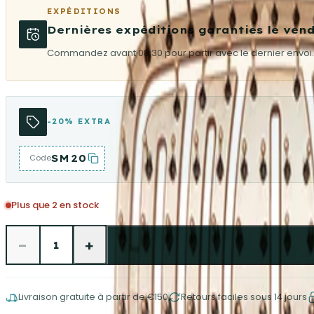
EXPÉDITIONS
Dernières expéditions garanties le vend
Commandez avant 08:30 pour partir avec le dernier envoi.
-20% EXTRA
SM20
Code
Plus que 2 en stock
−
+
1
Livraison gratuite à partir de €150
Retours faciles sous 14 jours