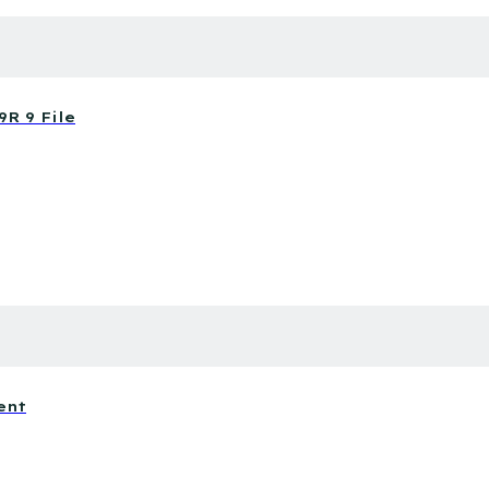
R 9 File
ent