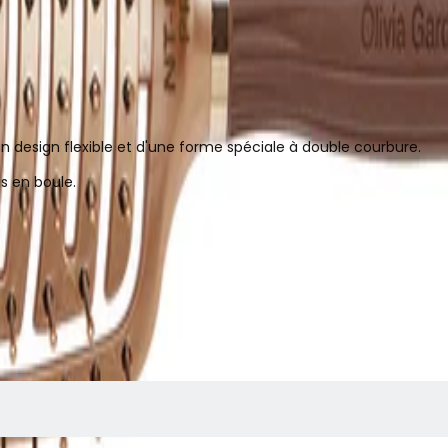
n design flexible et d'une forme spéciale à double courbure.
s en boule.