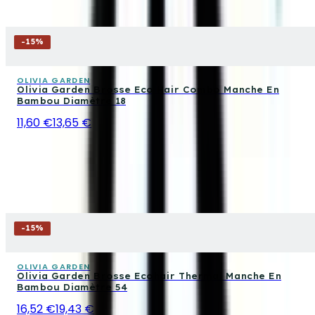
-
15
%
OLIVIA GARDEN
Olivia Garden Brosse Eco Hair Combo Manche En
Bambou Diamètre 18
11,60 €
13,65 €
-
15
%
OLIVIA GARDEN
Olivia Garden Brosse Ecohair Thermal Manche En
Bambou Diamètre 54
16,52 €
19,43 €