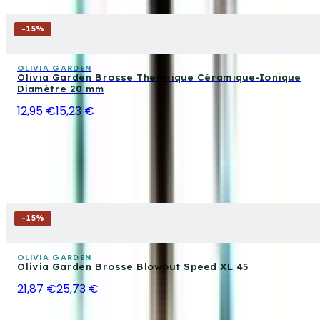
-
15
%
OLIVIA GARDEN
Olivia Garden Brosse Thermique Céramique-Ionique
Diamètre 20 mm
12,95 €
15,23 €
-
15
%
OLIVIA GARDEN
Olivia Garden Brosse Blowout Speed XL 45
21,87 €
25,73 €