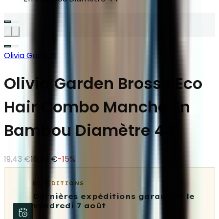
Olivia Garden
Olivia Garden Brosse Eco
Hair Combo Manche En
Bambou Diamètre 44
19,43 €
16,52 €
-
15
%
EXPÉDITIONS
Dernières expéditions garanties le
vendredi 7 août