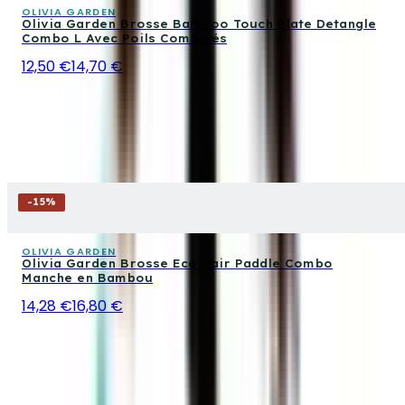
OLIVIA GARDEN
Olivia Garden Brosse Bamboo Touch Plate Detangle
Combo L Avec Poils Combinés
12,50 €
14,70 €
-
15
%
OLIVIA GARDEN
Olivia Garden Brosse Eco Hair Paddle Combo
Manche en Bambou
14,28 €
16,80 €