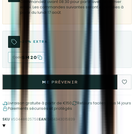
Commandez avant 08:30 pour partir avec le dernier
envoi. Les commandes suivantes seront expédiées à
partir du lundi 17 août.
-20% EXTRA
SM20
Code
ME PRÉVENIR
Livraison gratuite à partir de €150
Retours faciles sous 14 jours
Paiements sécurisés et protégés
SKU
VS0448625758
EAN
5414343015839