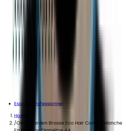
Espace Professionnel
Home
/
Olivia Garden Brosse Eco Hair Combo Manche
En Bambou Diamètre 44