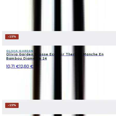
-
15
%
OLIVIA GARDEN
Olivia Garden Brosse Ecohair Thermal Manche En
Bambou Diamètre 24
10,71 €
12,60 €
-
15
%