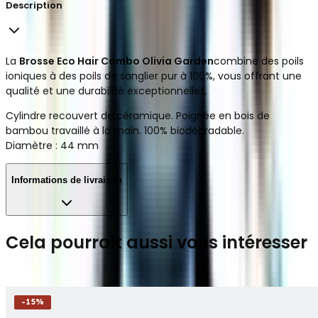
Description
La
Brosse Eco Hair Combo Olivia Garden
combine des poils
ioniques à des poils de sanglier pur à 100%, vous offrant une
qualité et une durabilité exceptionnelles.
Cylindre recouvert de céramique. Poignée en bois de
bambou travaillé à la main. 100% biodégradable.
Diamètre : 44 mm
Informations de livraison
Cela pourrait aussi vous intéresser
-
15
%