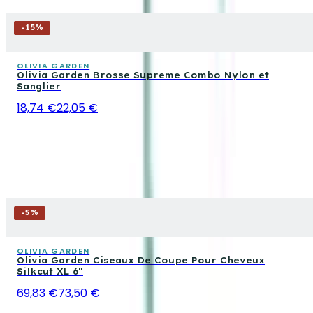
-
15
%
OLIVIA GARDEN
Olivia Garden Brosse Supreme Combo Nylon et
Sanglier
18,74 €
22,05 €
-
5
%
OLIVIA GARDEN
Olivia Garden Ciseaux De Coupe Pour Cheveux
Silkcut XL 6"
69,83 €
73,50 €