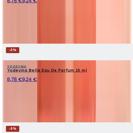
8,78 €
9,24 €
-
5
%
YODEYMA
Yodeyma Bella Eau De Parfum 15 ml
8,78 €
9,24 €
-
5
%