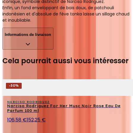
iconique, symbole distinctif de Narciso Rodriguez.
Enfin, un fond enveloppant de bois doux, de patchouli
indonésien et d'absolue de fève tonka laisse un sillage chaud
et inoubliable.
Informations de livraison
Cela pourrait aussi vous intéresser
-
30
%
NARCISO RODRIGUEZ
Narciso Rodriguez For Her Musc Noir Rose Eau De
Parfum 100 ml
106,58 €
152,25 €