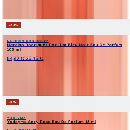
-
30
%
NARCISO RODRIGUEZ
Narciso Rodriguez For Him Bleu Noir Eau De Parfum
100 ml
94,82 €
135,45 €
-
5
%
YODEYMA
Yodeyma Sexy Rose Eau De Parfum 15 ml