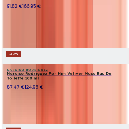
91,82 €
166,95 €
-
30
%
NARCISO RODRIGUEZ
Narciso Rodriguez For Him Vetiver Musc Eau De
Toilette 100 ml
87,47 €
124,95 €