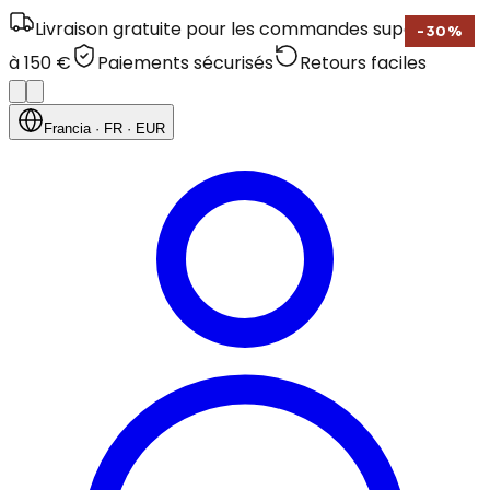
Livraison gratuite pour les commandes supérieures
-
30
%
à 150 €
Paiements sécurisés
Retours faciles
Francia
· FR
· EUR