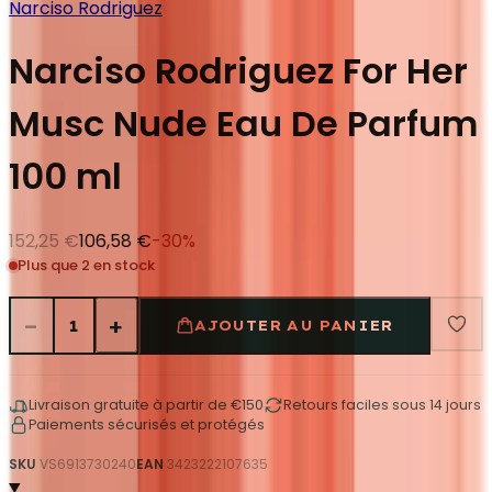
Narciso Rodriguez
Narciso Rodriguez For Her
Musc Nude Eau De Parfum
100 ml
152,25 €
106,58 €
-
30
%
Plus que 2 en stock
−
+
1
AJOUTER AU PANIER
Livraison gratuite à partir de €150
Retours faciles sous 14 jours
Paiements sécurisés et protégés
SKU
VS6913730240
EAN
3423222107635