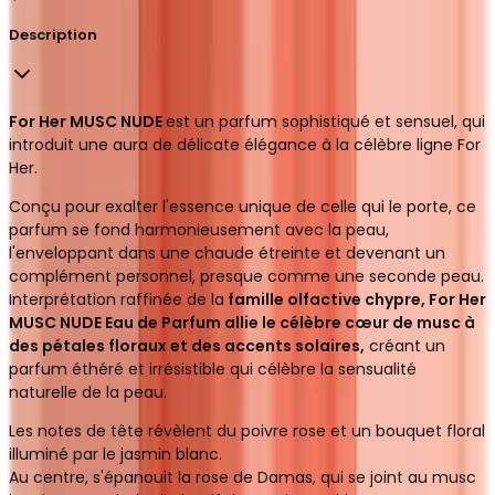
Description
For Her MUSC NUDE
est un parfum sophistiqué et sensuel, qui
introduit une aura de délicate élégance à la célèbre ligne For
Her.
Conçu pour exalter l'essence unique de celle qui le porte, ce
parfum se fond harmonieusement avec la peau,
l'enveloppant dans une chaude étreinte et devenant un
complément personnel, presque comme une seconde peau.
Interprétation raffinée de la
famille olfactive chypre, For Her
MUSC NUDE Eau de Parfum allie le célèbre cœur de musc à
des pétales floraux et des accents solaires,
créant un
parfum éthéré et irrésistible qui célèbre la sensualité
naturelle de la peau.
Les notes de tête révèlent du poivre rose et un bouquet floral
illuminé par le jasmin blanc.
Au centre, s'épanouit la rose de Damas, qui se joint au musc