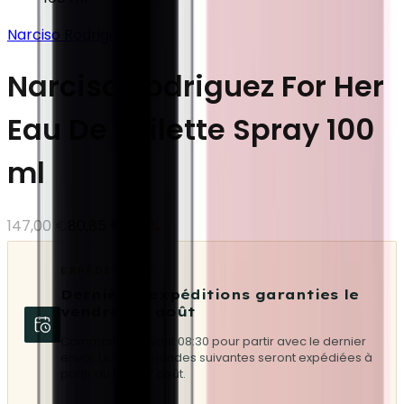
Narciso Rodriguez
Narciso Rodriguez For Her
Eau De Toilette Spray 100
ml
147,00 €
80,85 €
-
45
%
EXPÉDITIONS
Dernières expéditions garanties le
vendredi 7 août
Commandez avant 08:30 pour partir avec le dernier
envoi. Les commandes suivantes seront expédiées à
partir du lundi 17 août.