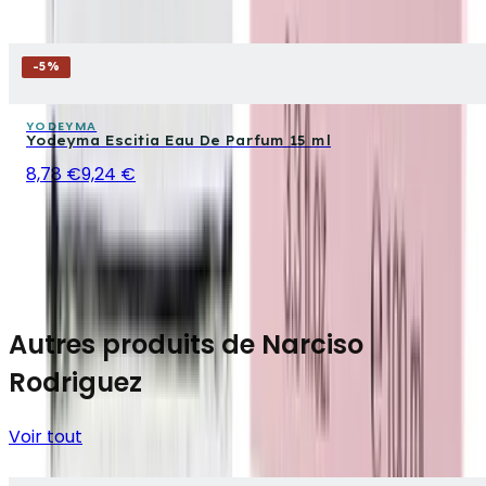
-
5
%
YODEYMA
Yodeyma Escitia Eau De Parfum 15 ml
8,78 €
9,24 €
Autres produits de Narciso
Rodriguez
Voir tout