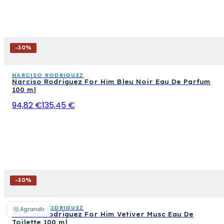
-
30
%
NARCISO RODRIGUEZ
Narciso Rodriguez For Him Bleu Noir Eau De Parfum
100 ml
94,82 €
135,45 €
-
30
%
NARCISO RODRIGUEZ
Agrandir
Narciso Rodriguez For Him Vetiver Musc Eau De
Toilette 100 ml