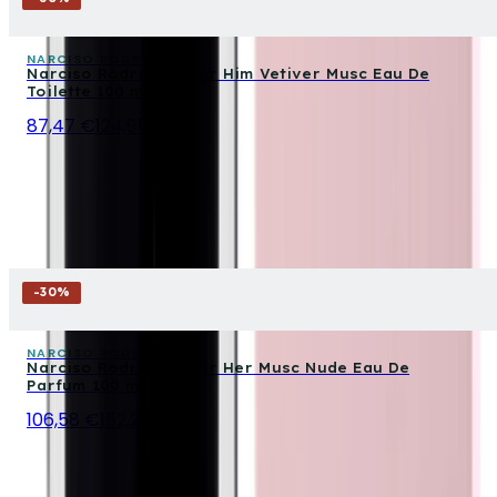
NARCISO RODRIGUEZ
Narciso Rodriguez For Him Vetiver Musc Eau De
Toilette 100 ml
87,47 €
124,95 €
-
30
%
NARCISO RODRIGUEZ
Narciso Rodriguez For Her Musc Nude Eau De
Parfum 100 ml
106,58 €
152,25 €