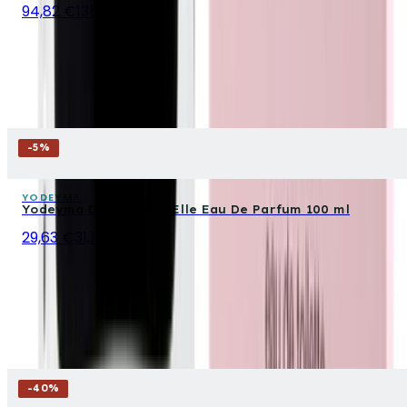
94,82 €
135,45 €
-
5
%
YODEYMA
Yodeyma Dauro Pour Elle Eau De Parfum 100 ml
29,63 €
31,19 €
-
40
%