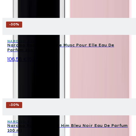
-
30
%
NARCISO RODRIGUEZ
Narciso Rodriguez Pure Musc Pour Elle Eau De
Parfum 100 ml
106,58 €
152,25 €
-
30
%
NARCISO RODRIGUEZ
Narciso Rodriguez For Him Bleu Noir Eau De Parfum
100 ml