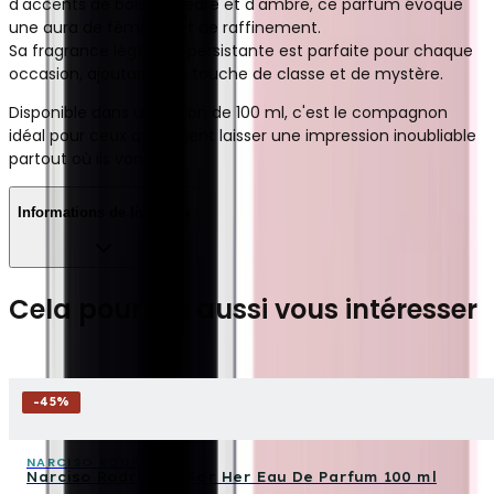
d'accents de bois de cèdre et d'ambre, ce parfum évoque
une aura de féminité et de raffinement.
Sa fragrance légère et persistante est parfaite pour chaque
occasion, ajoutant une touche de classe et de mystère.
Disponible dans un flacon de 100 ml, c'est le compagnon
idéal pour ceux qui aiment laisser une impression inoubliable
partout où ils vont.
Informations de livraison
Cela pourrait aussi vous intéresser
-
45
%
NARCISO RODRIGUEZ
Narciso Rodriguez For Her Eau De Parfum 100 ml