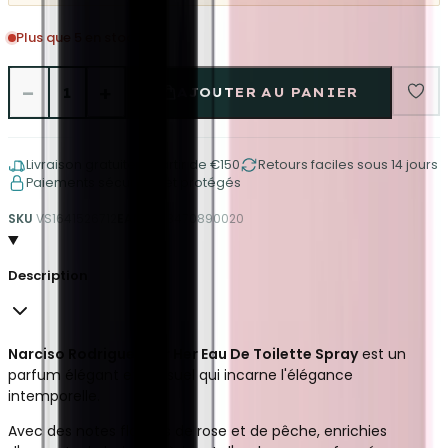
Plus que 5 en stock
−
+
1
AJOUTER AU PANIER
Livraison gratuite à partir de €150
Retours faciles sous 14 jours
Paiements sécurisés et protégés
SKU
VS1641526712
EAN
3423470890020
Description
Narciso Rodriguez For Her Eau De Toilette Spray
est un
parfum élégant et sensuel qui incarne l'élégance
intemporelle.
Avec des notes florales de rose et de pêche, enrichies