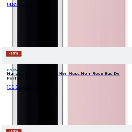
91,82 €
166,95 €
-
30
%
NARCISO RODRIGUEZ
Narciso Rodriguez For Her Musc Noir Rose Eau De
Parfum 100 ml
106,58 €
152,25 €
-
30
%