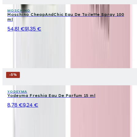
MOSCHINO
Moschino CheapAndChic Eau De Toilette Spray 100
ml
54,81 €
91,35 €
-
5
%
YODEYMA
Yodeyma Freshia Eau De Parfum 15 ml
8,78 €
9,24 €