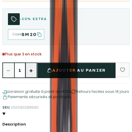
-20% EXTRA
SM20
Code
Plus que 3 en stock
−
+
1
AJOUTER AU PANIER
Livraison gratuite à partir de €150
Retours faciles sous 14 jours
Paiements sécurisés et protégés
SKU
VS0090288580
Description