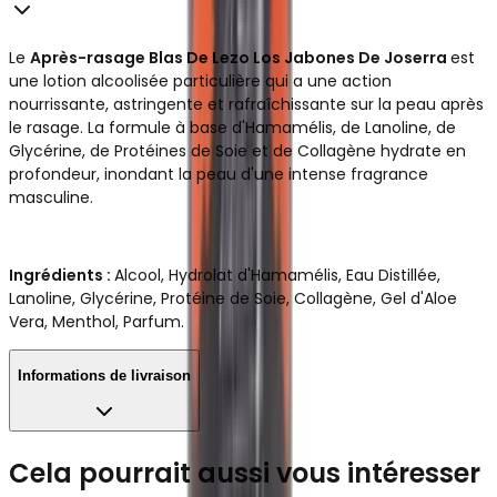
Le
Après-rasage Blas De Lezo Los Jabones De Joserra
est
une lotion alcoolisée particulière qui a une action
nourrissante, astringente et rafraîchissante sur la peau après
le rasage. La formule à base d'Hamamélis, de Lanoline, de
Glycérine, de Protéines de Soie et de Collagène hydrate en
profondeur, inondant la peau d'une intense fragrance
masculine.
Ingrédients :
Alcool, Hydrolat d'Hamamélis, Eau Distillée,
Lanoline, Glycérine, Protéine de Soie, Collagène, Gel d'Aloe
Vera, Menthol, Parfum.
Informations de livraison
Cela pourrait aussi vous intéresser