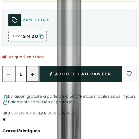
-20% EXTRA
SM20
Code
Plus que 2 en stock
−
+
1
AJOUTER AU PANIER
Livraison gratuite à partir de €150
Retours faciles sous 14 jours
Paiements sécurisés et protégés
SKU
VS4139004363
EAN
8011172005863
Caractéristiques