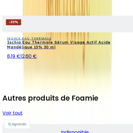
-
35
%
ISCHIA EAU THERMALE
Ischia Eau Thermale Sérum Visage Actif Acide
Mandélique 15% 30 ml
8,19 €
12,60 €
Autres produits de Foamie
Voir tout
Agrandir
Indisponible