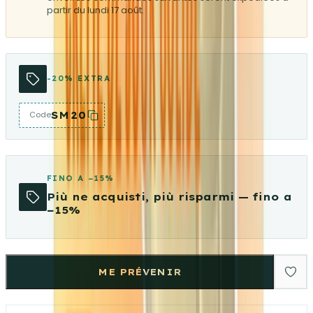
partir du lundi 17 août.
-20% EXTRA
SM20
Code
FINO A −15%
Più ne acquisti, più risparmi — fino a
−15%
ME PRÉVENIR