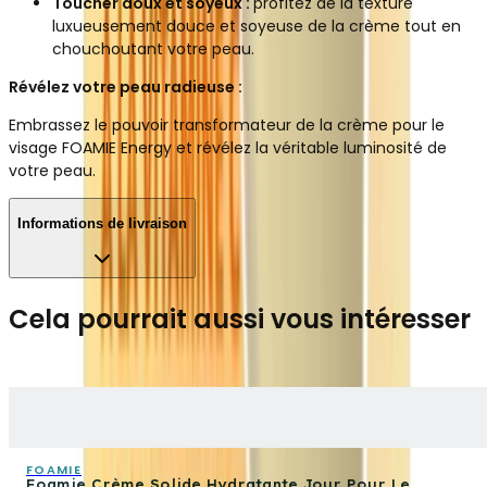
Toucher doux et soyeux :
profitez de la texture
luxueusement douce et soyeuse de la crème tout en
chouchoutant votre peau.
Révélez votre peau radieuse :
Embrassez le pouvoir transformateur de la crème pour le
visage FOAMIE Energy et révélez la véritable luminosité de
votre peau.
Informations de livraison
Cela pourrait aussi vous intéresser
FOAMIE
Foamie Crème Solide Hydratante Jour Pour Le