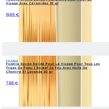
Visage Avec Céramides 35 gr
19,85 €
FOAMIE
Foamie Savon Solide Pour Le Visage Pour Tous Les
Types De Peau I Beleaf In You Avec Huile De
Chanvre Et Lavande 60 gr
7,88 €