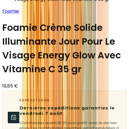
Foamie
Foamie Crème Solide
Illuminante Jour Pour Le
Visage Energy Glow Avec
Vitamine C 35 gr
19,85 €
EXPÉDITIONS
Dernières expéditions garanties le
vendredi 7 août
Commandez avant 08:30 pour partir avec le dernier
envoi. Les commandes suivantes seront expédiées à