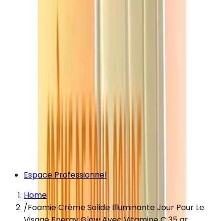
Espace Professionnel
Home
/
Foamie Crème Solide Illuminante Jour Pour Le
Visage Energy Glow Avec Vitamine C 35 gr