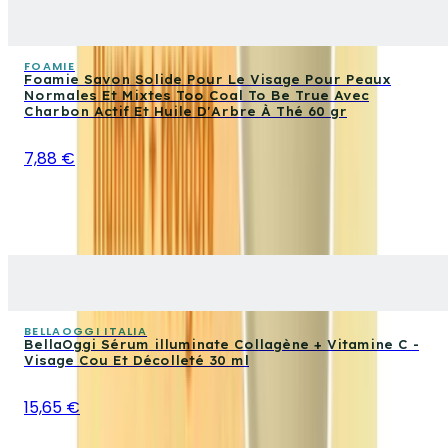
FOAMIE
Foamie Savon Solide Pour Le Visage Pour Peaux
Normales Et Mixtes Too Coal To Be True Avec
Charbon Actif Et Huile D'Arbre À Thé 60 gr
7,88 €
BELLAOGGI ITALIA
BellaOggi Sérum illuminate Collagène + Vitamine C -
Visage Cou Et Décolleté 30 ml
15,65 €