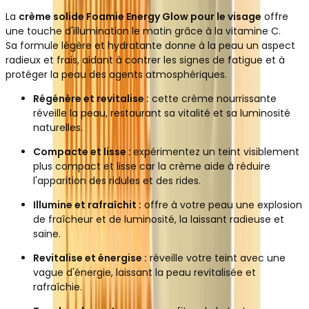
La
crème solide Foamie Energy Glow pour le visage
offre
une touche d'illumination le matin grâce à la vitamine C.
Sa formule légère et hydratante donne à la peau un aspect
radieux et frais, aidant à contrer les signes de fatigue et à
protéger la peau des agents atmosphériques.
Régénère et revitalise :
cette crème nourrissante
réveille la peau, restaurant sa vitalité et sa luminosité
naturelles.
Compacte et lisse :
expérimentez un teint visiblement
plus compact et lisse car la crème aide à réduire
l'apparition des ridules et des rides.
Illumine et rafraîchit :
offre à votre peau une explosion
de fraîcheur et de luminosité, la laissant radieuse et
saine.
Revitalise et énergise :
réveille votre teint avec une
vague d'énergie, laissant la peau revitalisée et
rafraîchie.