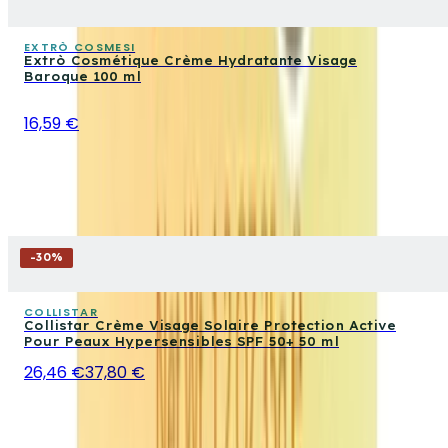
EXTRÒ COSMESI
Extrò Cosmétique Crème Hydratante Visage
Baroque 100 ml
16,59 €
-
30
%
COLLISTAR
Collistar Crème Visage Solaire Protection Active
Pour Peaux Hypersensibles SPF 50+ 50 ml
26,46 €
37,80 €