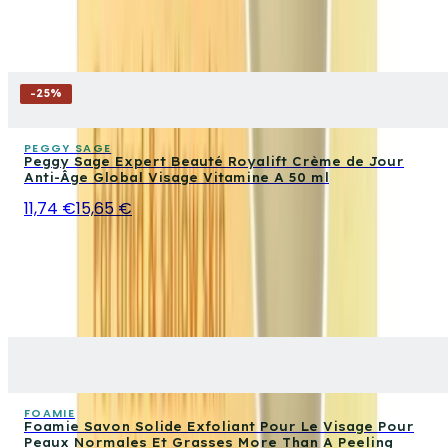
-
25
%
PEGGY SAGE
Peggy Sage Expert Beauté Royalift Crème de Jour
Anti-Âge Global Visage Vitamine A 50 ml
11,74 €
15,65 €
FOAMIE
Foamie Savon Solide Exfoliant Pour Le Visage Pour
Peaux Normales Et Grasses More Than A Peeling