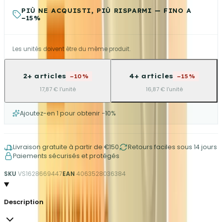
PIÙ NE ACQUISTI, PIÙ RISPARMI — FINO A
−15%
Les unités doivent être du même produit.
2+ articles
4+ articles
−10%
−15%
17,87 € l'unité
16,87 € l'unité
Ajoutez-en 1 pour obtenir −10%
Livraison gratuite à partir de €150
Retours faciles sous 14 jours
Paiements sécurisés et protégés
SKU
VS1628669447
EAN
4063528036384
Description