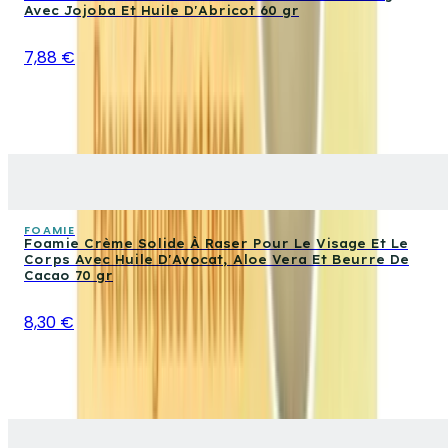
Avec Jojoba Et Huile D'Abricot 60 gr
7,88 €
FOAMIE
Foamie Crème Solide À Raser Pour Le Visage Et Le
Corps Avec Huile D'Avocat, Aloe Vera Et Beurre De
Cacao 70 gr
8,30 €