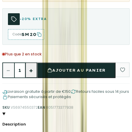
-20% EXTRA
SM20
Code
Plus que 2 en stock
−
+
1
AJOUTER AU PANIER
Livraison gratuite à partir de €150
Retours faciles sous 14 jours
Paiements sécurisés et protégés
SKU
VS6974550372
EAN
8051773377938
Description