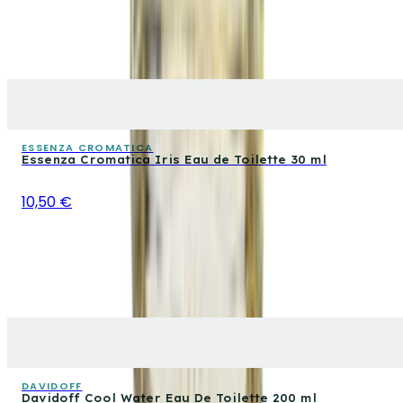
ESSENZA CROMATICA
Essenza Cromatica Iris Eau de Toilette 30 ml
10,50 €
DAVIDOFF
Davidoff Cool Water Eau De Toilette 200 ml