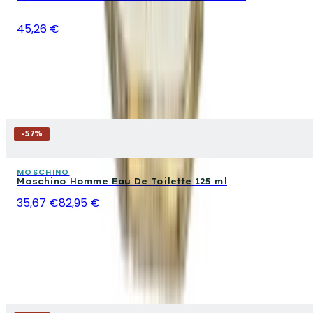
45,26 €
-
57
%
MOSCHINO
Moschino Homme Eau De Toilette 125 ml
35,67 €
82,95 €