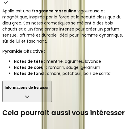
Apollo est une
fragrance masculine
vigoureuse et
magnétique, inspirée par la force et la beauté classique du
dieu grec. Ses notes aromatiques se mêlent à des bois
chauds et à un fond ambré intense pour créer un parfum
sensuel, affirmé et durable. Idéal pour l'homme dynamique,
sûr de lui et fascinant.
Pyramide Olfactive :
Notes de tête :
menthe, agrumes, lavande
Notes de cœur :
romarin, sauge, géranium
Notes de fond :
ambre, patchouli, bois de santal
Informations de livraison
Cela pourrait aussi vous intéresser