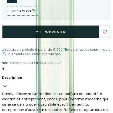
SM20
Code
ME PRÉVENIR
Livraison gratuite à partir de €150
Retours faciles sous 14 jours
Paiements sécurisés et protégés
SKU
VS6982719496
EAN
8051773377921
Description
Dandy d'Essenza Cromatica est un parfum au caractère
élégant et entreprenant, conçu pour l'homme moderne qui
aime se démarquer avec style et raffinement. La
composition s'ouvre sur des notes fraîches et agrumées qui