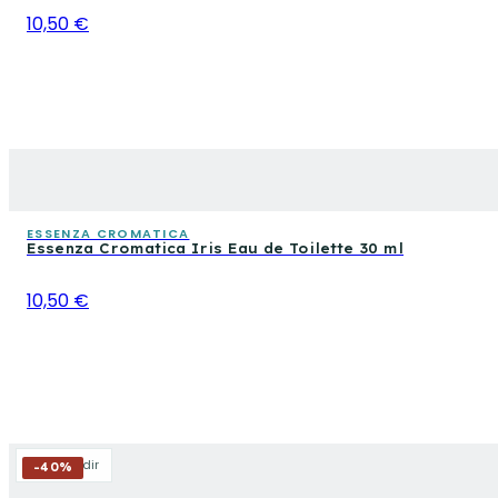
10,50 €
ESSENZA CROMATICA
Essenza Cromatica Iris Eau de Toilette 30 ml
10,50 €
Agrandir
-
40
%