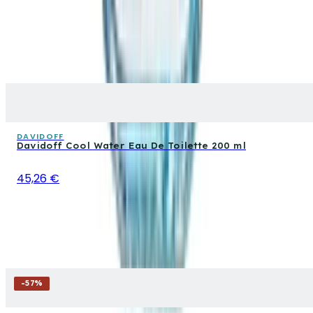
DAVIDOFF
Davidoff Cool Water Eau De Toilette 200 ml
45,26 €
-
57
%