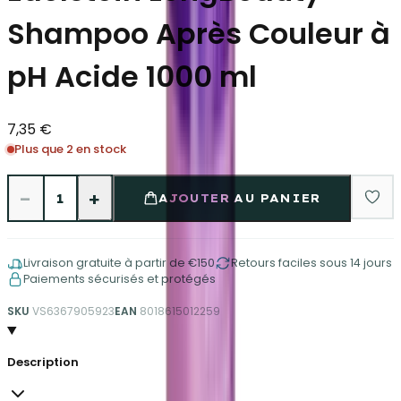
Shampoo Après Couleur à
pH Acide 1000 ml
7,35 €
Plus que 2 en stock
−
+
1
AJOUTER AU PANIER
Livraison gratuite à partir de €150
Retours faciles sous 14 jours
Paiements sécurisés et protégés
SKU
VS6367905923
EAN
8018615012259
Description