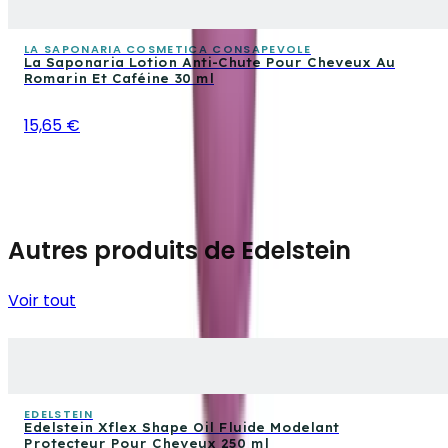
LA SAPONARIA COSMETICA CONSAPEVOLE
La Saponaria Lotion Anti-Chute Pour Cheveux Au
Romarin Et Caféine 30 ml
15,65 €
Autres produits de Edelstein
Voir tout
EDELSTEIN
Edelstein Xflex Shape Oil Fluide Modelant
Protecteur Pour Cheveux 250 ml