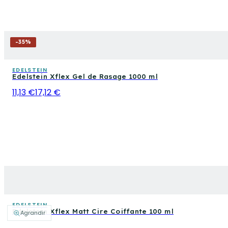
-
35
%
EDELSTEIN
Edelstein Xflex Gel de Rasage 1000 ml
11,13 €
17,12 €
EDELSTEIN
Edelstein Xflex Matt Cire Coiffante 100 ml
Agrandir