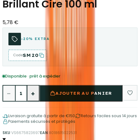
Brillant Cire 100 ml
5,78 €
-20% EXTRA
SM20
Code
Disponible · prêt à expédier
−
+
1
AJOUTER AU PANIER
Livraison gratuite à partir de €150
Retours faciles sous 14 jours
Paiements sécurisés et protégés
SKU
VS6675823697
EAN
8018615022531