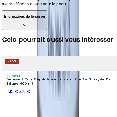
super efficace douce pour la peau.
Informations de livraison
Cela pourrait aussi vous intéresser
-
20
%
DEPIWELL
Depiwell Cire Dépilatoire Liposoluble Au Dioxyde De
Titane 400 ml
4,12 €
5,15 €