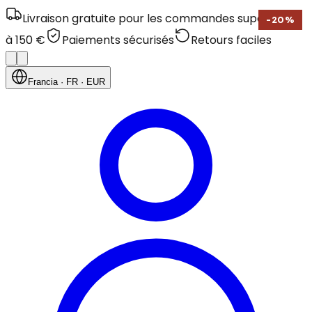
Livraison gratuite pour les commandes supérieures
-
20
%
à 150 €
Paiements sécurisés
Retours faciles
Francia
· FR
· EUR