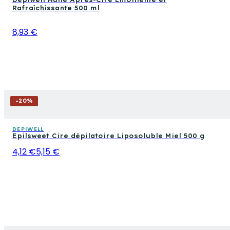
Rafraîchissante 500 ml
8,93 €
-
20
%
DEPIWELL
Epilsweet Cire dépilatoire Liposoluble Miel 500 g
4,12 €
5,15 €