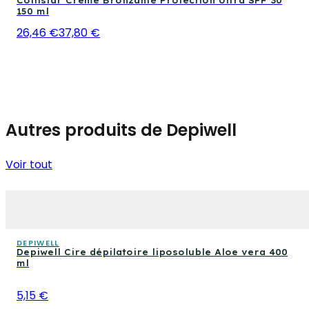
Collistar Crème Bronzante Protection Ultra SPF 30
150 ml
26,46 €
37,80 €
Autres produits de Depiwell
Voir tout
DEPIWELL
Depiwell Cire dépilatoire liposoluble Aloe vera 400
ml
5,15 €