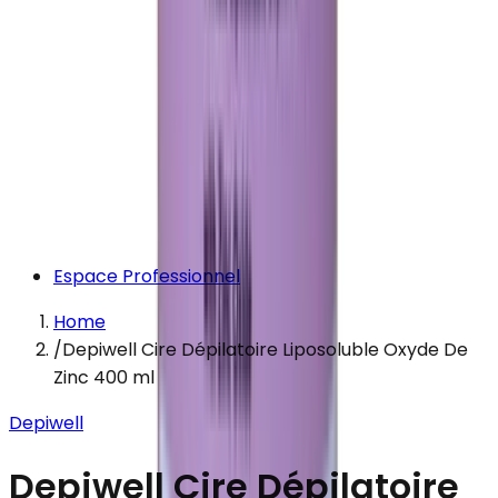
Espace Professionnel
Home
/
Depiwell Cire Dépilatoire Liposoluble Oxyde De
Zinc 400 ml
Depiwell
Depiwell Cire Dépilatoire