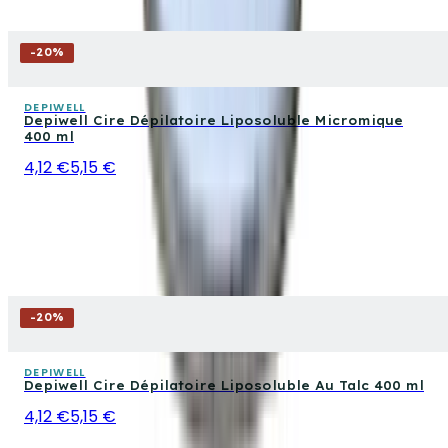
-
20
%
DEPIWELL
Depiwell Cire Dépilatoire Liposoluble Micromique
400 ml
4,12 €
5,15 €
-
20
%
DEPIWELL
Depiwell Cire Dépilatoire Liposoluble Au Talc 400 ml
4,12 €
5,15 €