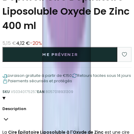
Liposoluble Oxyde De Zinc
400 ml
5,15 €
4,12 €
-
20
%
ME PRÉVENIR
Livraison gratuite à partir de €150
Retours faciles sous 14 jours
Paiements sécurisés et protégés
SKU
VS0340175257
EAN
8057018931309
Description
La
Cire Épilatoire Liposoluble à l'Oxyde de Zinc
est une cire