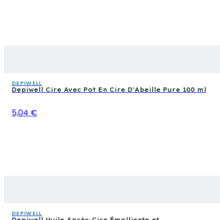
DEPIWELL
Depiwell Cire Avec Pot En Cire D'Abeille Pure 100 ml
5,04 €
DEPIWELL
Depiwell Huile Après-Cire Émolliente et