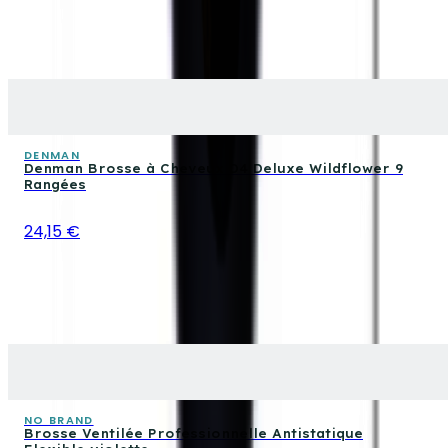
DENMAN
Denman Brosse à Cheveux D4 Deluxe Wildflower 9
Rangées
24,15 €
NO BRAND
Brosse Ventilée Professionnelle Antistatique