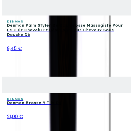
DENMAN
Denman Palm Styler Be Bop Brosse Massagiste Pour
Le Cuir Chevelu Et Démêlant Pour Cheveux Sous
Douche D6
9,45 €
DENMAN
Denman Brosse 9 Fils D4
21,00 €