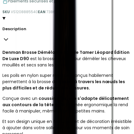
Paiements sécurisés et protégés
SKU
VS1208885540
EAN
738623013588
Description
Denman Brosse Démêlante Tangle Tamer Léopard Édition
De Luxe D90
est la brosse idéale pour démêler les cheveux
mouillés et secs sans les casser.
Les poils en nylon super résistant conçus habilement
permettent à la brosse de
glisser à travers les nœuds les
plus
difficiles et de réduire les cassures.
Conçue avec un
coussin d'air, elle s'adapte délicatement
aux contours de la tête
et la poignée ergonomique la rend
facile à manipuler, même pour les petites mains.
Et son design unique en fait un objet de décoration irrésistible
à ajouter dans votre salle de bain pour vos moments de soin
personnel.