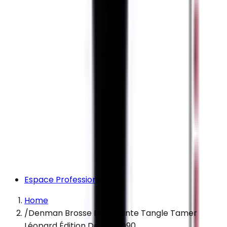
Espace Professionnel
Home
/
Denman Brosse Démêlante Tangle Tamer
Léopard Édition De Luxe D90