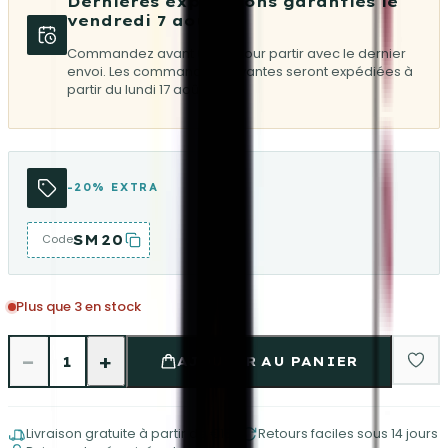
Dernières expéditions garanties le
vendredi 7 août
Commandez avant 08:30 pour partir avec le dernier
envoi. Les commandes suivantes seront expédiées à
partir du lundi 17 août.
-20% EXTRA
SM20
Code
Plus que 3 en stock
−
+
1
AJOUTER AU PANIER
Livraison gratuite à partir de €150
Retours faciles sous 14 jours