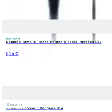
DENMAN
Denman Tame 'N Tease Peigne À Trois Rangées D12
5,25 €
Agrandir
DENMAN
Denman Brosse 5 Rangées D14