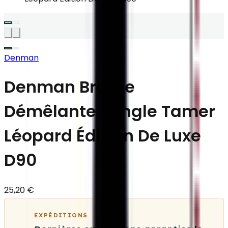
Denman
Denman Brosse
Démêlante Tangle Tamer
Léopard Édition De Luxe
D90
25,20 €
EXPÉDITIONS