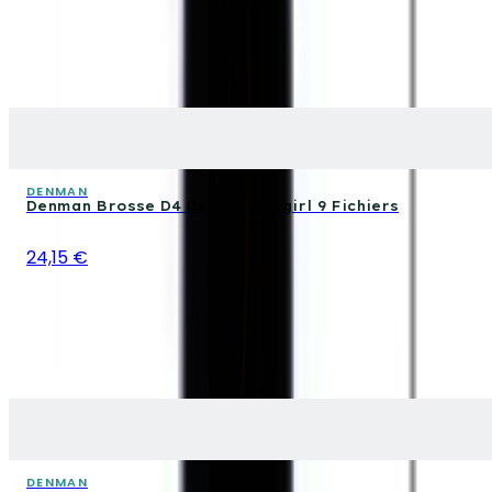
DENMAN
Denman Brosse D4 Deluxe Cowgirl 9 Fichiers
24,15 €
DENMAN