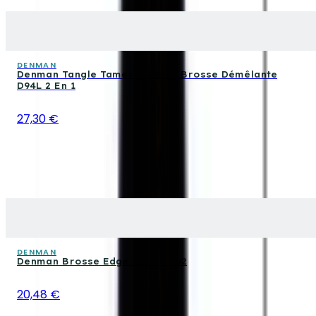
DENMAN
Denman Tangle Tamer All Star Brosse Démêlante
D94L 2 En 1
27,30 €
DENMAN
Denman Brosse Edge Tamer D92
20,48 €