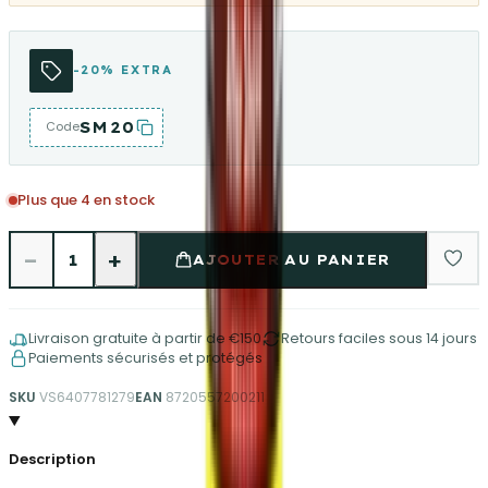
-20% EXTRA
SM20
Code
Plus que 4 en stock
−
+
1
AJOUTER AU PANIER
Livraison gratuite à partir de €150
Retours faciles sous 14 jours
Paiements sécurisés et protégés
SKU
VS6407781279
EAN
8720557200211
Description