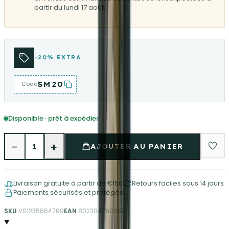
partir du lundi 17 août.
-20% EXTRA
SM20
Code
Disponible · prêt à expédier
−
+
1
AJOUTER AU PANIER
Livraison gratuite à partir de €150
Retours faciles sous 14 jours
Paiements sécurisés et protégés
SKU
VS1235864789
EAN
8023047603197