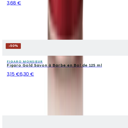
3,68 €
-
50
%
FIGARO MONSIEUR
Figaro Gold Savon à Barbe en Bol de 125 ml
3,15 €
6,30 €