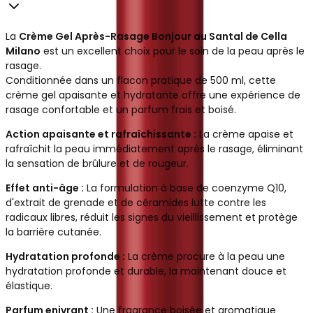
La
Crème Gel Après-Rasage Bonjour au Santal de Cella
Milano
est un excellent choix pour le soin de la peau après le
rasage.
Conditionnée dans un flacon pratique de 500 ml, cette
crème gel apaisante et hydratante offre une expérience de
rasage confortable et un parfum frais et boisé.
Action apaisante et rafraîchissante :
La crème apaise et
rafraîchit la peau immédiatement après le rasage, éliminant
la sensation de brûlure et de rougeur.
Effet anti-âge :
La formulation à base de coenzyme Q10,
d'extrait de grenade et de céramides lutte contre les
radicaux libres, réduit les signes du vieillissement et protège
la barrière cutanée.
Hydratation profonde :
La crème procure à la peau une
hydratation profonde et durable, la maintenant douce et
élastique.
Parfum enivrant :
Une fragrance boisée et aromatique