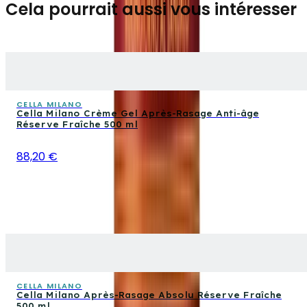
Cela pourrait aussi vous intéresser
CELLA MILANO
Cella Milano Crème Gel Après-Rasage Anti-âge
Réserve Fraîche 500 ml
88,20 €
CELLA MILANO
Cella Milano Après-Rasage Absolu Réserve Fraîche
500 ml