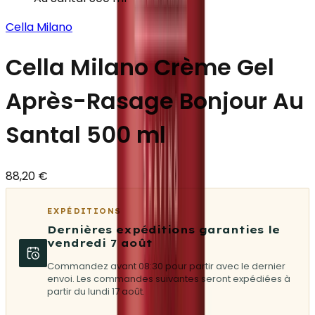
Cella Milano
Cella Milano Crème Gel
Après-Rasage Bonjour Au
Santal 500 ml
88,20 €
EXPÉDITIONS
Dernières expéditions garanties le
vendredi 7 août
Commandez avant 08:30 pour partir avec le dernier
envoi. Les commandes suivantes seront expédiées à
partir du lundi 17 août.