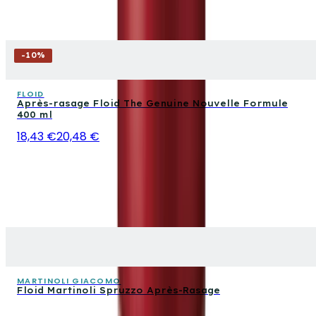
-
10
%
FLOID
Après-rasage Floid The Genuine Nouvelle Formule
400 ml
18,43 €
20,48 €
MARTINOLI GIACOMO
Floid Martinoli Spruzzo Après-Rasage