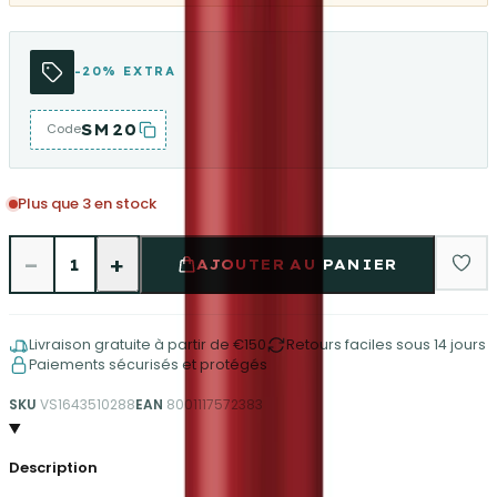
-20% EXTRA
SM20
Code
Plus que 3 en stock
−
+
1
AJOUTER AU PANIER
Livraison gratuite à partir de €150
Retours faciles sous 14 jours
Paiements sécurisés et protégés
SKU
VS1643510288
EAN
8001117572383
Description