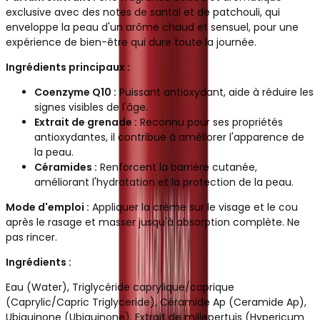
exclusive avec des notes de santal et de patchouli, qui
enveloppe la peau d'un arôme chaud et sensuel, pour une
expérience de bien-être qui dure toute la journée.
Ingrédients principaux :
Coenzyme Q10 :
Puissant antioxydant, aide à réduire les
signes visibles de l'âge.
Extrait de grenade :
Reconnu pour ses propriétés
antioxydantes, il contribue à améliorer l'apparence de
la peau.
Céramides :
Renforcent la barrière cutanée,
améliorant l'hydratation et la protection de la peau.
Mode d'emploi :
Appliquer la crème sur le visage et le cou
après le rasage et masser jusqu'à absorption complète. Ne
pas rincer.
Ingrédients :
Eau (Water), Triglycéride caprylique/caprique
(Caprylic/Capric Triglyceride), Céramide Ap (Ceramide Ap),
Ubiquinone (Ubiquinone), Extrait de millepertuis (Hypericum