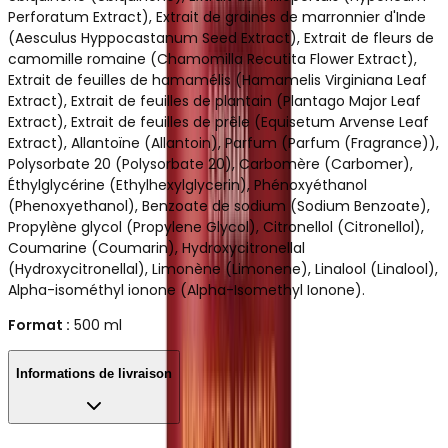
Perforatum Extract), Extrait de graines de marronnier d'Inde
(Aesculus Hyppocastanum Seed Extract), Extrait de fleurs de
camomille romaine (Chamomilla Recutita Flower Extract),
Extrait de feuilles de hamamélis (Hamamelis Virginiana Leaf
Extract), Extrait de feuilles de plantain (Plantago Major Leaf
Extract), Extrait de feuilles de prêle (Equisetum Arvense Leaf
Extract), Allantoïne (Allantoin), Parfum (Parfum (Fragrance)),
Polysorbate 20 (Polysorbate 20), Carbomère (Carbomer),
Éthylglycérine (Ethylhexylglycerin), Phénoxyéthanol
(Phenoxyethanol), Benzoate de sodium (Sodium Benzoate),
Propylène glycol (Propylene Glycol), Citronellol (Citronellol),
Coumarine (Coumarin), Hydroxycitronellal
(Hydroxycitronellal), Limonène (Limonene), Linalool (Linalool),
Alpha-isométhyl ionone (Alpha-Isomethyl Ionone).
Format :
500 ml
Informations de livraison