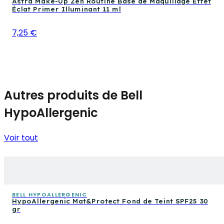
Astra Make-Up Zen Routine Base de Maquillage Effet
Éclat Primer Illuminant 11 ml
7,25 €
Autres produits de Bell
HypoAllergenic
Voir tout
BELL HYPOALLERGENIC
HypoAllergenic Mat&Protect Fond de Teint SPF25 30
gr