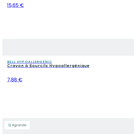
15,65 €
BELL HYPOALLERGENIC
Crayon à Sourcils Hypoallergénique
7,88 €
Agrandir