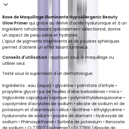
Base de Maquillage Illuminante HypoAllergenic Beauty
Glow Primer
qui grâce au dérivé d'acide hyaluronique et à un
ingrédient rafraîchissant spécialement sélectionné, donne
un aspect de peau saine et hydratée.
L'ajout de pigments interférents et de poudres sphériques
permet d'obtenir un effet lissant lumineux.
Conseils d'utilisation :
appliquer sous le maquillage ou
utiliser seul.
Testé sous la supervision d'un dermatologue.
Ingrédients : eau (aqua) • glycérine • palmitate d'éthyle •
propylène glycol • jus de feuilles d'aloe barbadensis • mica •
triglycéride caprylique/caprique • polyméthylsilsesquioxane •
copolymère d'acrylates de sodium • silicate de sodium et de
potassium et d'aluminium • silice • lécithine • éthylglycérine •
hyaluronate de sodium • poudre de diamant • Hydroxyde de
sodium • Phénoxyéthanol • Sorbate de potassium • Benzoate
de sodium • CI 77007 (outremer) • CI 77891 (dioxyde de