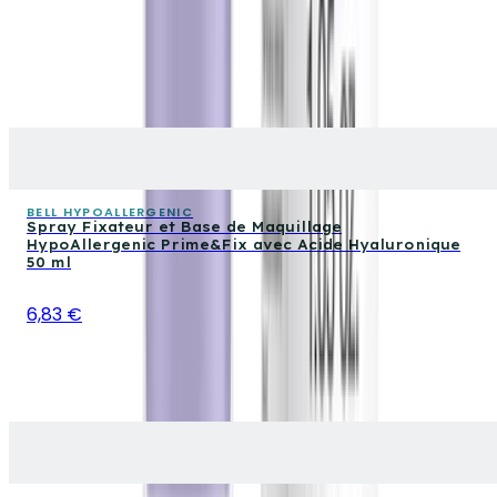
BELL HYPOALLERGENIC
Spray Fixateur et Base de Maquillage
HypoAllergenic Prime&Fix avec Acide Hyaluronique
50 ml
6,83 €