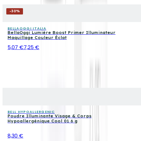
-
30
%
BELLAOGGI ITALIA
BellaOggi Lumière Boost Primer Illuminateur
Maquillage Couleur Éclat
5,07 €
7,25 €
BELL HYPOALLERGENIC
Poudre Illuminante Visage & Corps
Hypoallergénique Cool 01 6 g
8,30 €