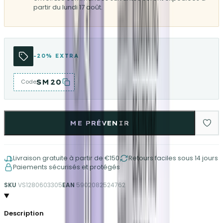
partir du lundi 17 août.
-20% EXTRA
SM20
Code
ME PRÉVENIR
Livraison gratuite à partir de €150
Retours faciles sous 14 jours
Paiements sécurisés et protégés
SKU
VS1280603305
EAN
5902082524762
Description