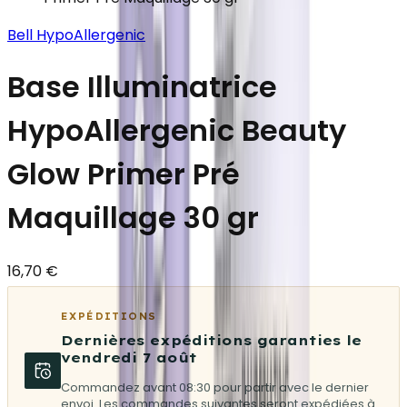
Bell HypoAllergenic
Base Illuminatrice
HypoAllergenic Beauty
Glow Primer Pré
Maquillage 30 gr
16,70 €
EXPÉDITIONS
Dernières expéditions garanties le
vendredi 7 août
Commandez avant 08:30 pour partir avec le dernier
envoi. Les commandes suivantes seront expédiées à