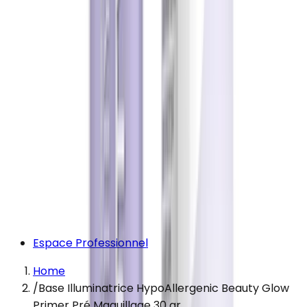
Espace Professionnel
Home
/
Base Illuminatrice HypoAllergenic Beauty Glow
Primer Pré Maquillage 30 gr