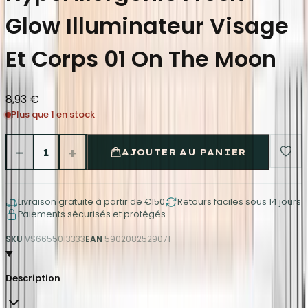
Glow Illuminateur Visage
Et Corps 01 On The Moon
8,93 €
Plus que 1 en stock
−
+
1
AJOUTER AU PANIER
Livraison gratuite à partir de €150
Retours faciles sous 14 jours
Paiements sécurisés et protégés
SKU
VS6655013333
EAN
5902082529071
Description