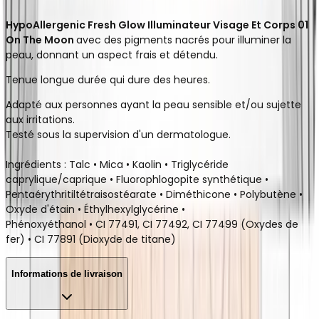
HypoAllergenic Fresh Glow Illuminateur Visage Et Corps 01
On The Moon
avec des pigments nacrés pour illuminer la
peau, donnant un aspect frais et détendu.
Tenue longue durée qui dure des heures.
Adapté aux personnes ayant la peau sensible et/ou sujette
aux irritations.
Testé sous la supervision d'un dermatologue.
Ingrédients : Talc • Mica • Kaolin • Triglycéride
caprylique/caprique • Fluorophlogopite synthétique •
Pentaérythritiltétraisostéarate • Diméthicone • Polybutène •
Oxyde d'étain • Éthylhexylglycérine •
Phénoxyéthanol • CI 77491, CI 77492, CI 77499 (Oxydes de
fer) • CI 77891 (Dioxyde de titane)
Informations de livraison