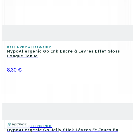
BELL HYPOALLERGENIC
HypoAllergenic Go Ink Encre à Lèvres Effet Gloss
Longue Tenue
8,30 €
Agrandir
BELL HYPOALLERGENIC
HypoAllergenic Go Jelly Stick Lèvres Et Joues En