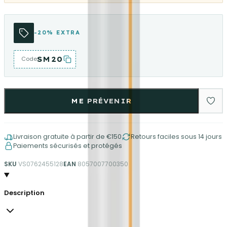
-20% EXTRA
SM20
Code
ME PRÉVENIR
Livraison gratuite à partir de €150
Retours faciles sous 14 jours
Paiements sécurisés et protégés
SKU
VS0762455128
EAN
8057007700350
Description