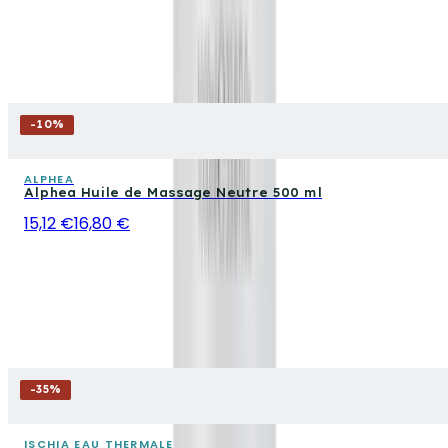
-
10
%
ALPHEA
Alphea Huile de Massage Neutre 500 ml
15,12 €
16,80 €
-
35
%
ISCHIA EAU THERMALE