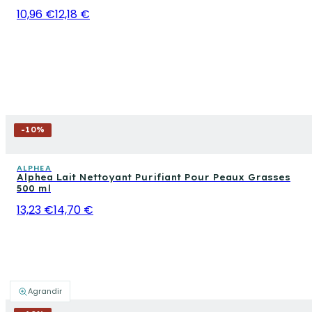
10,96 €
12,18 €
-
10
%
ALPHEA
Alphea Lait Nettoyant Purifiant Pour Peaux Grasses
500 ml
13,23 €
14,70 €
Agrandir