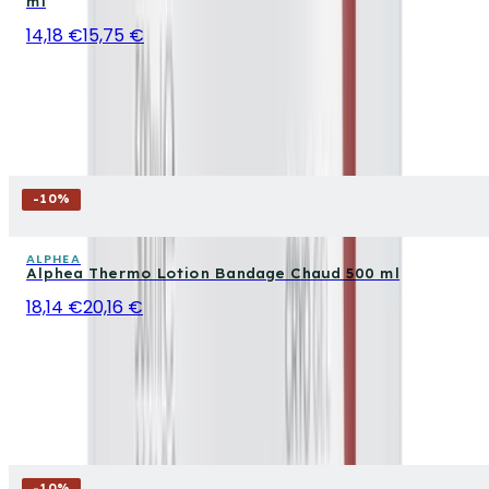
ml
14,18 €
15,75 €
-
10
%
ALPHEA
Alphea Thermo Lotion Bandage Chaud 500 ml
18,14 €
20,16 €
-
10
%