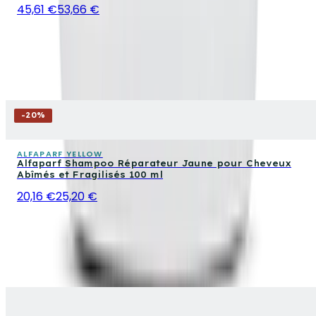
45,61 €
53,66 €
-
20
%
ALFAPARF YELLOW
Alfaparf Shampoo Réparateur Jaune pour Cheveux
Abîmés et Fragilisés 100 ml
20,16 €
25,20 €