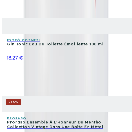
EXTRÒ COSMESI
Gin Tonic Eau De Toilette Émolliente 100 ml
18,27 €
-
15
%
PRORASO
Proraso Ensemble À L'Honneur Du Menthol
Collection Vintage Dans Une Boîte En Métal