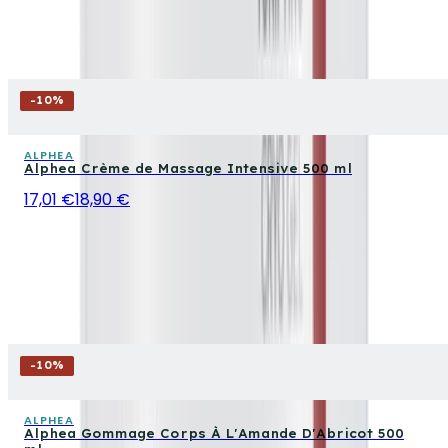
-
10
%
ALPHEA
Alphea Crème de Massage Intensive 500 ml
17,01 €
18,90 €
-
10
%
ALPHEA
Alphea Gommage Corps À L'Amande D'Abricot 500