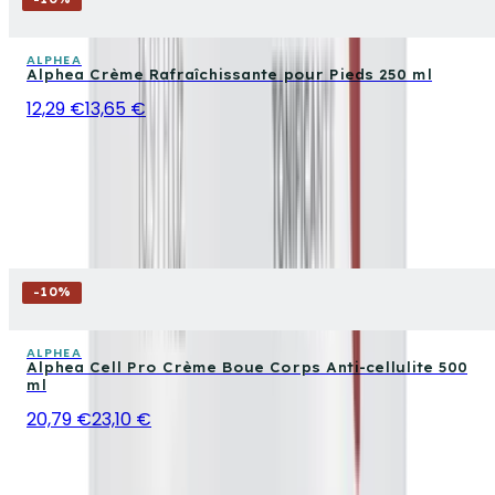
ALPHEA
Alphea Crème Rafraîchissante pour Pieds 250 ml
12,29 €
13,65 €
-
10
%
ALPHEA
Alphea Cell Pro Crème Boue Corps Anti-cellulite 500
ml
20,79 €
23,10 €