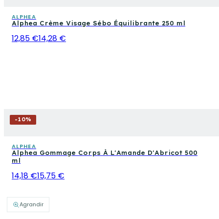
ALPHEA
Alphea Crème Visage Sébo Équilibrante 250 ml
12,85 €
14,28 €
-
10
%
ALPHEA
Alphea Gommage Corps À L'Amande D'Abricot 500
ml
14,18 €
15,75 €
Agrandir