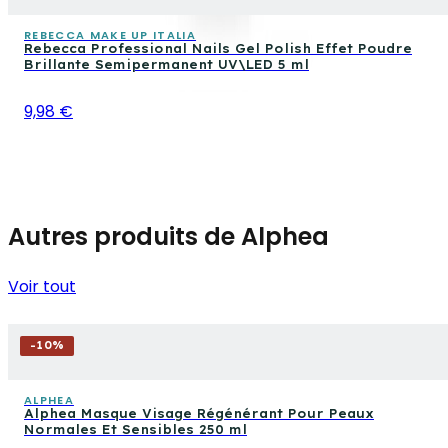
REBECCA MAKE UP ITALIA
Rebecca Professional Nails Gel Polish Effet Poudre
Brillante Semipermanent UV\LED 5 ml
9,98 €
Autres produits de Alphea
Voir tout
-
10
%
ALPHEA
Alphea Masque Visage Régénérant Pour Peaux
Normales Et Sensibles 250 ml