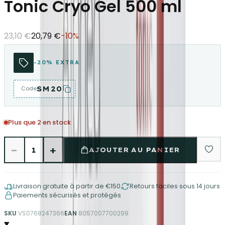
Tonic Cryo Gel 500 ml
23,10 €
20,79 €
-
10
%
-20% EXTRA
SM20
Code
Plus que 2 en stock
−
+
1
AJOUTER AU PANIER
Livraison gratuite à partir de €150
Retours faciles sous 14 jours
Paiements sécurisés et protégés
SKU
VS0768247366
EAN
8057007700299