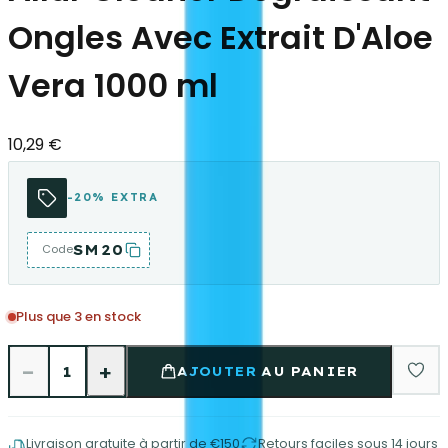
Ongles Avec Extrait D'Aloe
Vera 1000 ml
10,29 €
-20% EXTRA
SM20
Code
Plus que 3 en stock
−
+
1
AJOUTER AU PANIER
Livraison gratuite à partir de €150
Retours faciles sous 14 jours