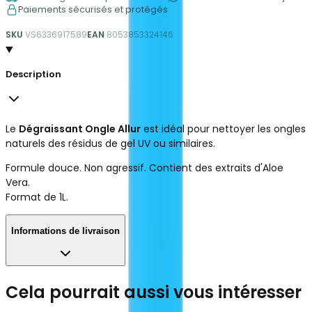
Paiements sécurisés et protégés
SKU
VS6336917589
EAN
8053853324146
Description
Le
Dégraissant Ongle Allur
est idéal pour nettoyer les ongles
naturels des résidus de gel UV ou similaires.
Formule douce. Non agressif. Contient des extraits d'Aloe
Vera.
Format de 1L.
Informations de livraison
Cela pourrait aussi vous intéresser