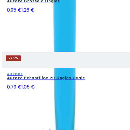
Aurore Brosse à Ongles
0,95 €
1,26 €
-
25
%
AURORE
Aurore Échantillon 20 Ongles Ovale
0,79 €
1,05 €