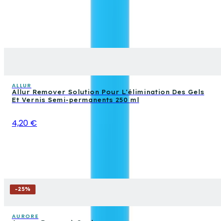
ALLUR
Allur Remover Solution Pour L'élimination Des Gels
Et Vernis Semi-permanents 250 ml
4,20 €
-
25
%
AURORE