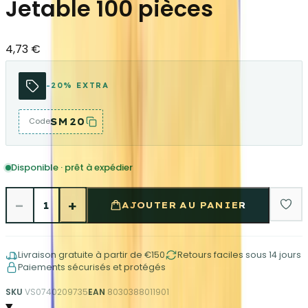
Jetable 100 pièces
4,73 €
-20% EXTRA
SM20
Code
Disponible · prêt à expédier
−
+
1
AJOUTER AU PANIER
Livraison gratuite à partir de €150
Retours faciles sous 14 jours
Paiements sécurisés et protégés
SKU
VS0740209735
EAN
8030388011901