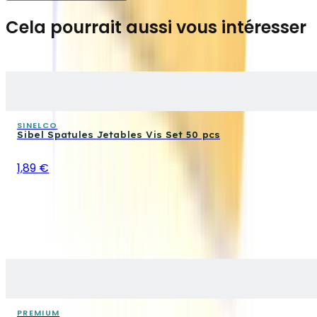
Cela pourrait aussi vous intéresser
SINELCO
Sibel Spatules Jetables Vis Set 50 pcs
1,89 €
PREMIUM