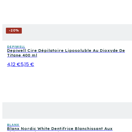
-
20
%
DEPIWELL
Depiwell Cire Dépilatoire Liposoluble Au Dioxyde De
Titane 400 ml
4,12 €
5,15 €
BLANX
Blanx Nordic White Dentifrice Blanchissant Aux