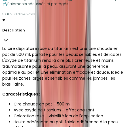
Paiements sécurisés et protégés
SKU
VS0762452613
Description
La cire dépilatoire rose au titanium est une cire chaude en
pot de 500 ml, parfaite pour les peaux sensibles et délicates.
L'oxyde de titanium rend la cire plus crémeuse et moins
traumatisante pour la peau, assurant une adhérence
optimale au poil et une élimination efficace et douce. Idéale
pour les zones larges et sensibles comme les jambes, les
bras, l'aine.
Caractéristiques :
Cire chaude en pot – 500 ml
Avec oxyde de titanium – effet apaisant
Coloration rose – visibilité lors de l'application
Haute adhérence au poil, faible adhérence à la peau