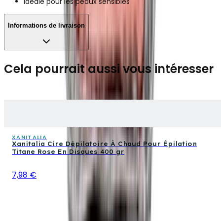
Idéale pour les peaux sensibles
Informations de livraison
Cela pourrait aussi vous intéresser
XANITALIA
Xanitalia Cire Dépilatoire À Chaud Pour Épilation
Titane Rose En Disques 400 gr
7,98 €