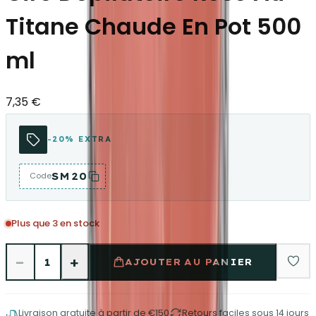
Titane Chaude En Pot 500
ml
7,35 €
-20% EXTRA
SM20
Code
Plus que 3 en stock
−
+
1
AJOUTER AU PANIER
Livraison gratuite à partir de €150
Retours faciles sous 14 jours