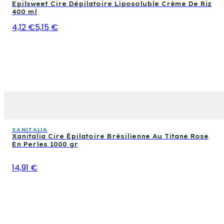
Epilsweet Cire Dépilatoire Liposoluble Crème De Riz
400 ml
4,12 €
5,15 €
XANITALIA
Xanitalia Cire Épilatoire Brésilienne Au Titane Rose
En Perles 1000 gr
14,91 €