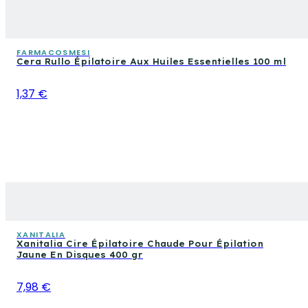
FARMACOSMESI
Cera Rullo Épilatoire Aux Huiles Essentielles 100 ml
1,37 €
XANITALIA
Xanitalia Cire Épilatoire Chaude Pour Épilation
Jaune En Disques 400 gr
7,98 €