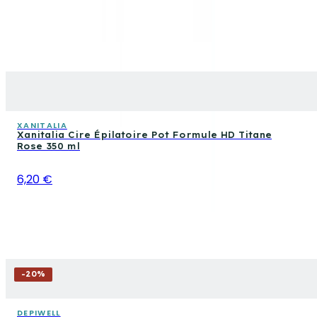
XANITALIA
Xanitalia Cire Épilatoire Pot Formule HD Titane
Rose 350 ml
6,20 €
-
20
%
DEPIWELL